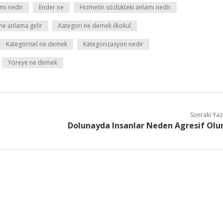
mı nedir
Ender ne
Hizmetin sözlükteki anlamı nedir
ne anlama gelir
Kategori ne demek ilkokul
Kategorisel ne demek
Kategorizasyon nedir
Yöreye ne demek
Sonraki Yaz
Dolunayda Insanlar Neden Agresif Olu