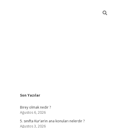
Sidebar
Son Yazılar
betexpe
Birey olmak nedir ?
Ağustos 6, 2026
5. sınıfta Kur’an’ın ana konuları nelerdir ?
Ağustos 3, 2026