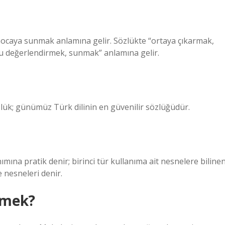
n hocaya sunmak anlamına gelir. Sözlükte “ortaya çıkarmak,
u değerlendirmek, sunmak” anlamına gelir.
ük; günümüz Türk dilinin en güvenilir sözlüğüdür.
anımına pratik denir; birinci tür kullanıma ait nesnelere biline
e nesneleri denir.
emek?