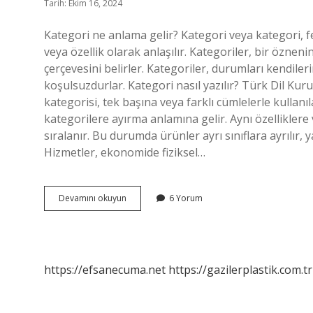
Tarih: Ekim 16, 2024
Kategori ne anlama gelir? Kategori veya kategori, fel
veya özellik olarak anlaşılır. Kategoriler, bir öznenin
çerçevesini belirler. Kategoriler, durumları kendile
koşulsuzdurlar. Kategori nasıl yazılır? Türk Dil Ku
kategorisi, tek başına veya farklı cümlelerle kullan
kategorilere ayırma anlamına gelir. Aynı özelliklere
sıralanır. Bu durumda ürünler ayrı sınıflara ayrılır, 
Hizmetler, ekonomide fiziksel…
Kategori
Devamını okuyun
6 Yorum
Ne
Demek
2
Sınıf
https://efsanecuma.net
https://gazilerplastik.com.tr