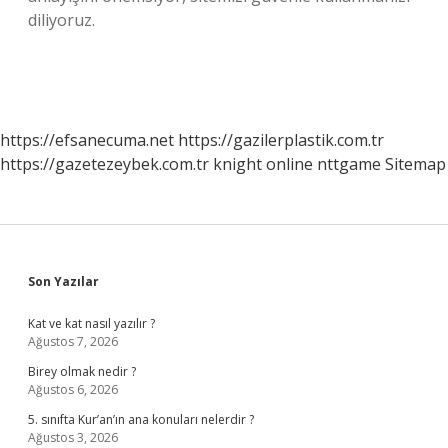
diliyoruz.
https://efsanecuma.net
https://gazilerplastik.com.tr
https://gazetezeybek.com.tr
knight online
nttgame
Sitemap
Sidebar
Son Yazılar
Kat ve kat nasıl yazılır ?
Ağustos 7, 2026
Birey olmak nedir ?
Ağustos 6, 2026
5. sınıfta Kur’an’ın ana konuları nelerdir ?
Ağustos 3, 2026