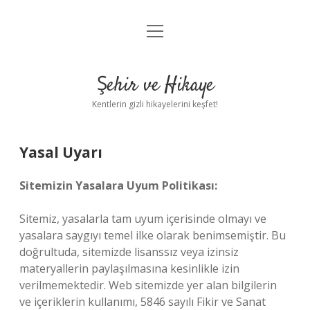
menüyü
Anasayfa
aç
Gizlilik Politikası
Şehir ve Hikaye
Yasal Uyarı
Kentlerin gizli hikayelerini keşfet!
Hakkımızda
Yasal Uyarı
Sitemizin Yasalara Uyum Politikası:
Sitemiz, yasalarla tam uyum içerisinde olmayı ve
yasalara saygıyı temel ilke olarak benimsemiştir. Bu
doğrultuda, sitemizde lisanssız veya izinsiz
materyallerin paylaşılmasına kesinlikle izin
verilmemektedir. Web sitemizde yer alan bilgilerin
ve içeriklerin kullanımı, 5846 sayılı Fikir ve Sanat