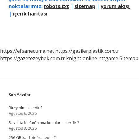
noktalarımız:
robots.txt
|
sitemap
|
yorum akışı
|
içerik haritası
https://efsanecuma.net
https://gazilerplastik.com.tr
https://gazetezeybek.com.tr
knight online
nttgame
Sitemap
Sidebar
Son Yazılar
Birey olmak nedir ?
Ağustos 6, 2026
5. sınıfta Kur’an’ın ana konuları nelerdir ?
Ağustos 3, 2026
256 GB kaç fotoğraf eder ?