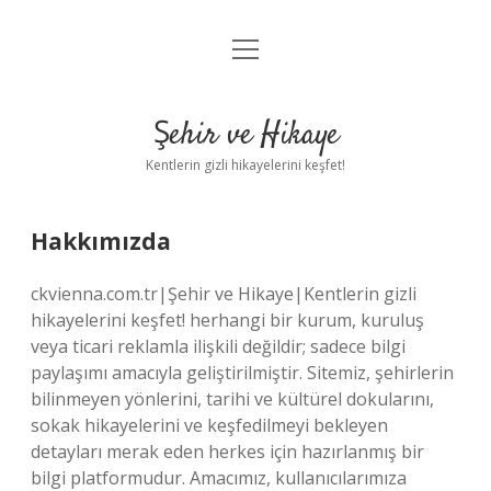
menüyü
Anasayfa
aç
Gizlilik Politikası
Şehir ve Hikaye
Yasal Uyarı
Kentlerin gizli hikayelerini keşfet!
Hakkımızda
Hakkımızda
ckvienna.com.tr|Şehir ve Hikaye|Kentlerin gizli
hikayelerini keşfet! herhangi bir kurum, kuruluş
veya ticari reklamla ilişkili değildir; sadece bilgi
paylaşımı amacıyla geliştirilmiştir. Sitemiz, şehirlerin
bilinmeyen yönlerini, tarihi ve kültürel dokularını,
sokak hikayelerini ve keşfedilmeyi bekleyen
detayları merak eden herkes için hazırlanmış bir
bilgi platformudur. Amacımız, kullanıcılarımıza