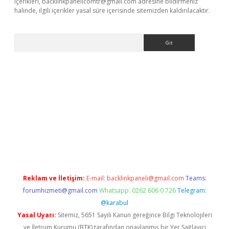
içerikleri,
backlinkpanelicomtr@gmail.com
adresine bildirmeniz
halinde, ilgili içerikler yasal süre içerisinde sitemizden kaldırılacaktır.
Arama
etexper
Reklam ve İletişim:
E-mail:
backlinkpaneli@gmail.com
Teams:
forumhizmeti@gmail.com
Whatsapp: 0262 606 0 726
Telegram:
@karabul
Yasal Uyarı:
Sitemiz, 5651 Sayılı Kanun gereğince Bilgi Teknolojileri
ve İletişim Kurumu (BTK) tarafından onaylanmış bir Yer Sağlayıcı