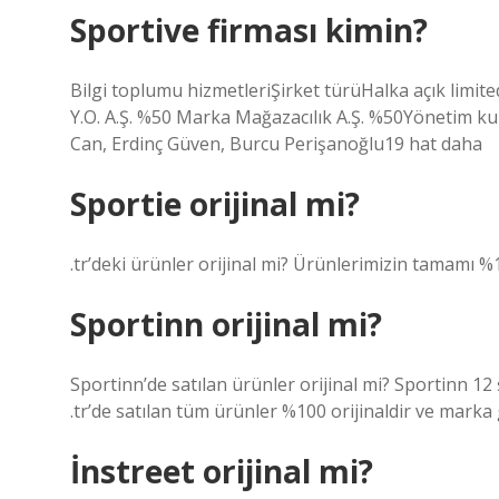
Sportive firması kimin?
Bilgi toplumu hizmetleriŞirket türüHalka açık limited
Y.O. A.Ş. %50 Marka Mağazacılık A.Ş. %50Yönetim ku
Can, Erdinç Güven, Burcu Perişanoğlu19 hat daha
Sportie orijinal mi?
.tr’deki ürünler orijinal mi? Ürünlerimizin tamamı %10
Sportinn orijinal mi?
Sportinn’de satılan ürünler orijinal mi? Sportinn 1
.tr’de satılan tüm ürünler %100 orijinaldir ve marka 
İnstreet orijinal mi?