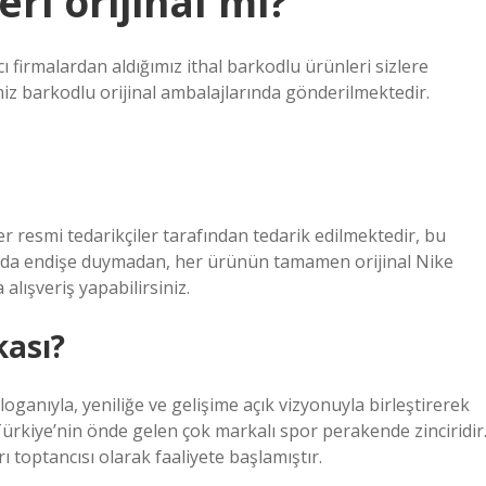
ri orijinal mi?
ı firmalardan aldığımız ithal barkodlu ürünleri sizlere
 barkodlu orijinal ambalajlarında gönderilmektedir.
r resmi tedarikçiler tarafından tedarik edilmektedir, bu
unda endişe duymadan, her ürünün tamamen orijinal Nike
alışveriş yapabilirsiniz.
kası?
oganıyla, yeniliğe ve gelişime açık vizyonuyla birleştirerek
rkiye’nin önde gelen çok markalı spor perakende zinciridir
ı toptancısı olarak faaliyete başlamıştır.