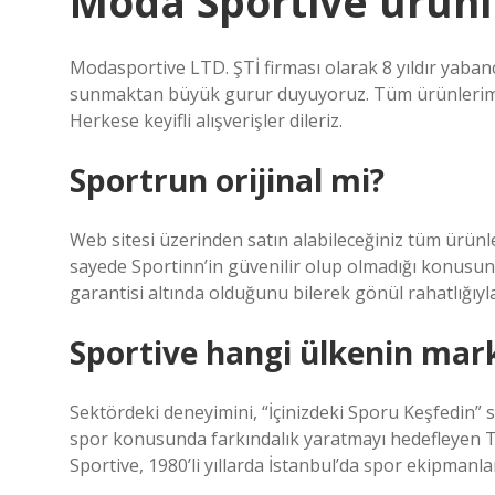
Moda Sportive ürünle
Modasportive LTD. ŞTİ firması olarak 8 yıldır yabanc
sunmaktan büyük gurur duyuyoruz. Tüm ürünlerimiz
Herkese keyifli alışverişler dileriz.
Sportrun orijinal mi?
Web sitesi üzerinden satın alabileceğiniz tüm ürünle
sayede Sportinn’in güvenilir olup olmadığı konus
garantisi altında olduğunu bilerek gönül rahatlığıyla 
Sportive hangi ülkenin mar
Sektördeki deneyimini, “İçinizdeki Sporu Keşfedin” sl
spor konusunda farkındalık yaratmayı hedefleyen Tü
Sportive, 1980’li yıllarda İstanbul’da spor ekipmanlar