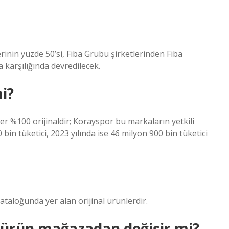
inin yüzde 50’si, Fiba Grubu şirketlerinden Fiba
 karşılığında devredilecek.
i?
r %100 orijinaldir; Korayspor bu markaların yetkili
 bin tüketici, 2023 yılında ise 46 milyon 900 bin tüketici
ataloğunda yer alan orijinal ürünlerdir.
n ürün mağazadan değişir mi?