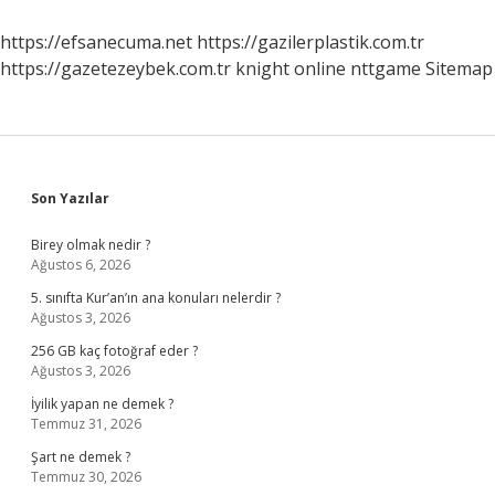
Mi
https://efsanecuma.net
https://gazilerplastik.com.tr
https://gazetezeybek.com.tr
knight online
nttgame
Sitemap
Sidebar
Son Yazılar
Birey olmak nedir ?
Ağustos 6, 2026
5. sınıfta Kur’an’ın ana konuları nelerdir ?
Ağustos 3, 2026
256 GB kaç fotoğraf eder ?
Ağustos 3, 2026
İyilik yapan ne demek ?
Temmuz 31, 2026
Şart ne demek ?
Temmuz 30, 2026