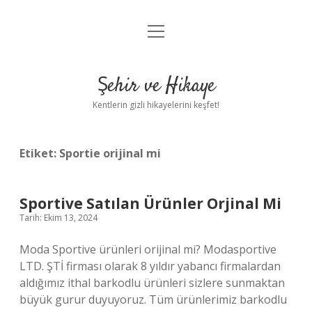
menüyü
Anasayfa
aç
Gizlilik Politikası
Şehir ve Hikaye
Yasal Uyarı
Kentlerin gizli hikayelerini keşfet!
Hakkımızda
Etiket:
Sportie orijinal mi
Sportive Satılan Ürünler Orjinal Mi
Tarih: Ekim 13, 2024
Moda Sportive ürünleri orijinal mi? Modasportive
LTD. ŞTİ firması olarak 8 yıldır yabancı firmalardan
aldığımız ithal barkodlu ürünleri sizlere sunmaktan
büyük gurur duyuyoruz. Tüm ürünlerimiz barkodlu