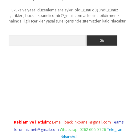
Hukuka ve yasal düzenlemelere aykırı olduğunu düşündüğünüz
içerikleri,
backlinkpanelicomtr@gmail.com
adresine bildirmeniz
halinde, ilgili içerikler yasal süre içerisinde sitemizden kaldırılacaktır.
Arama
etexper
Reklam ve İletişim:
E-mail:
backlinkpaneli@gmail.com
Teams:
forumhizmeti@gmail.com
Whatsapp: 0262 606 0 726
Telegram:
@karabul