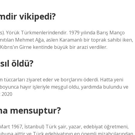
dir vikipedi?
ıs). Yörük Türkmenlerindendir. 1979 yılında Barış Manço
nıtılan Mehmet Ağa, aslen Karamanlı bir toprak sahibi iken,
ıbrıs’ın Girne kentinde büyük bir arazi verdiler.
ıl öldü?
tüccarları ziyaret eder ve borçlarını öderdi. Hatta yeni
ı boyunca hayır işleriyle meşgul oldu, yardımda bulundu ve
t 2020
ıma mensuptur?
Mart 1967, İstanbul) Türk şair, yazar, edebiyat öğretmeni,
grubuna aittir ve Türk edebiyatının en önemli mizahçılarından