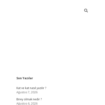
Sidebar
Son Yazılar
betexper
Kat ve kat nasıl yazılır ?
Ağustos 7, 2026
Birey olmak nedir ?
Ağustos 6, 2026