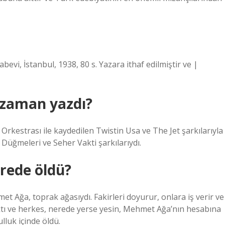
evi, İstanbul, 1938, 80 s. Yazara ithaf edilmiştir ve |
e zaman yazdı?
rkestrası ile kaydedilen Twistin Usa ve The Jet şarkılarıyla
 Düğmeleri ve Seher Vakti şarkılarıydı.
rede öldü?
 Ağa, toprak ağasıydı. Fakirleri doyurur, onlara iş verir ve
ktı ve herkes, nerede yerse yesin, Mehmet Ağa’nın hesabına
lluk içinde öldü.