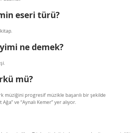
min eseri türü?
kitap.
eyimi ne demek?
şi.
ürkü mü?
k müziğini progresif müzikle başarılı bir şekilde
 Ağa” ve “Aynalı Kemer” yer alıyor.