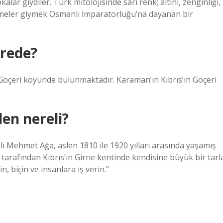
alar giydiler. Türk mitolojisinde sarı renk; altını, zenginliği,
 çizmeler giymek Osmanlı İmparatorluğu’na dayanan bir
erede?
 Göçeri köyünde bulunmaktadır. Karaman’ın Kıbrıs’ın Göçeri
en nereli?
i Mehmet Ağa, aslen 1810 ile 1920 yılları arasında yaşamış
i tarafından Kıbrıs’ın Girne kentinde kendisine büyük bir tarl
n, biçin ve insanlara iş verin.”