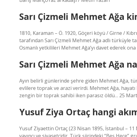
Barış MançoYaz arkadaşı / Metin Yazarı
Sarı Çizmeli Mehmet Ağa kim
1810, Karaman – Ö. 1920, Göçeri köyü / Girne / Kıbr
tarafından Sarı Çizmeli Mehmet Ağa adlı türküyle ta
Osmanlı yetkilileri Mehmet Ağa’yı davet ederek ona K
Sarı Çizmeli Mehmet Ağa nas
Ayın belirli günlerinde şehre giden Mehmet Ağa, tüm 
evlilere toprak ve arazi verirdi. Mehmet Ağa, hayat
zengin bir toprak sahibi iken parasız öldü… 25 Mar
Yusuf Ziya Ortaç hangi ak
Yusuf Ziyaettin Ortaç (23 Nisan 1895, İstanbul – 11 
yayıncı ve siyasetçidir. Türk şiirindeki “Beş Hece” 