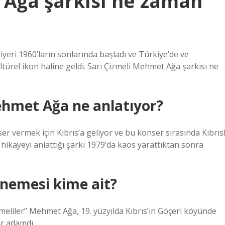
 Ağa şarkısı ne zaman
yeri 1960’ların sonlarında başladı ve Türkiye’de ve
ltürel ikon haline geldi. Sarı Çizmeli Mehmet Ağa şarkısı ne
ehmet Ağa ne anlatıyor?
er vermek için Kıbrıs’a geliyor ve bu konser sırasında Kıbrısl
ikayeyi anlattığı şarkı 1979’da kaos yarattıktan sonra
nemesi kime ait?
meliler” Mehmet Ağa, 19. yüzyılda Kıbrıs’ın Göçeri köyünde
ir adamdı.