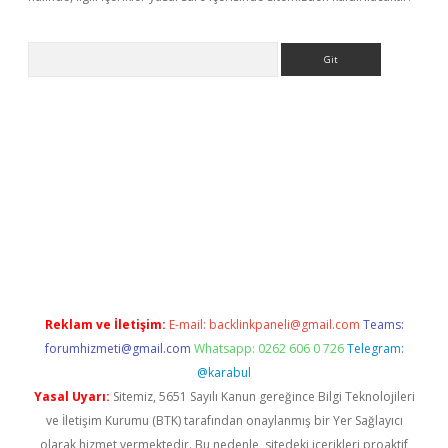
Arama
etexper
Reklam ve İletişim:
E-mail:
backlinkpaneli@gmail.com
Teams:
forumhizmeti@gmail.com
Whatsapp: 0262 606 0 726
Telegram:
@karabul
Yasal Uyarı:
Sitemiz, 5651 Sayılı Kanun gereğince Bilgi Teknolojileri
ve İletişim Kurumu (BTK) tarafından onaylanmış bir Yer Sağlayıcı
olarak hizmet vermektedir. Bu nedenle, sitedeki içerikleri proaktif