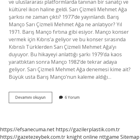
ve uluslararası platformlarda tanınan bir sanatçı ve
kültürel ikon haline geldi. Sarı Çizmeli Mehmet Ağa
şarkısı ne zaman çıktı? 1977’de yayınlandı. Barış
Manço Sarı Çizmeli Mehmet Ağa ne anlatıyor? Yıl
1971. Barış Manço fırtına gibi esiyor. Manço konser
vermek için Kıbrıs’a geliyor ve bu konser sırasında
Kıbrıslı Türklerden Sarı Çizmeli Mehmet Ağa’yı
duyuyor. Bu hikayeyi anlattığı şarkı 1979’da kaos
yarattıktan sonra Manço 1982’de tekrar adaya
geliyor. Sarı Çizmeli Mehmet Ağa denemesi kime ait?
Büyük usta Barış Manço’nun kaleme aldığı…
Sarı
Devamını okuyun
6 Yorum
Çizmeli
Mehmet
Ağa
Ne
Zaman
https://efsanecuma.net
https://gazilerplastik.com.tr
Yazıldı
https://gazetezeybek.com.tr
knight online
nttgame
Sitemap