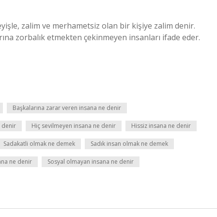
eyişle, zalim ve merhametsiz olan bir kişiye zalim denir.
rına zorbalık etmekten çekinmeyen insanları ifade eder.
Başkalarına zarar veren insana ne denir
 denir
Hiç sevilmeyen insana ne denir
Hissiz insana ne denir
Sadakatli olmak ne demek
Sadık insan olmak ne demek
ana ne denir
Sosyal olmayan insana ne denir