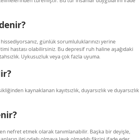
 kelimelerinden türemiştir. Bu tür insanlar duygularını ifade
denir?
issediyorsanız, günlük sorumluluklarınızı yerine
imi hastası olabilirsiniz. Bu depresif ruh haline aşağıdaki
 iştahsızlık. Uykusuzluk veya çok fazla uyuma.
ir?
ksikliğinden kaynaklanan kayıtsızlık, duyarsızlık ve duyarsızlık
nir?
n nefret etmek olarak tanımlanabilir. Başka bir deyişle,
ların ilgi odağı olmaya layık olmadığı fikrini ifade eder.