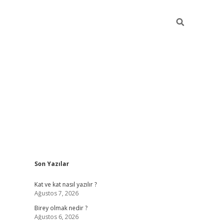
Sidebar
Son Yazılar
betexper
Kat ve kat nasıl yazılır ?
Ağustos 7, 2026
Birey olmak nedir ?
Ağustos 6, 2026