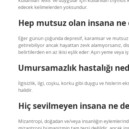
kullanılan ‘lexis’ ve duygular için kullanılan thymos
edecek kelimelerden yoksundur.
Hep mutsuz olan insana ne 
Eğer günün çoğunda depresif, karamsar ve mutsuz h
getirebiliyor ancak hayattan zevk alamıyorsanız, dist
belirtilerden en az ikisi eşlik eder: Aşırı yeme veya
Umursamazlık hastalığı ned
İlgisizlik, ilgi, coşku, korku gibi duygu ve hislerin e
halidir.
Hiç sevilmeyen insana ne de
Mizantropi, doğadan ve/veya insanlığın eylemlerinde
mizantropi hümanizmin tam tersi değildir, ancak insan