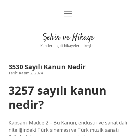
menüyü
Anasayfa
aç
Gizlilik Politikası
Şehir ve Hikaye
Yasal Uyarı
Kentlerin gizli hikayelerini keşfet!
Hakkımızda
3530 Sayılı Kanun Nedir
Tarih: Kasım 2, 2024
3257 sayılı kanun
nedir?
Kapsam: Madde 2 – Bu Kanun, endüstri ve sanat dalı
niteliğindeki Türk sineması ve Türk müzik sanatı