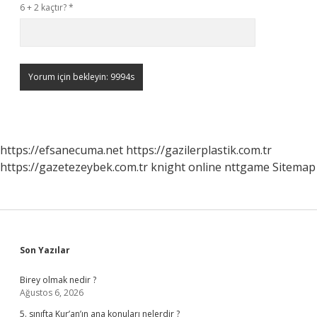
6 + 2 kaçtır?
*
https://efsanecuma.net
https://gazilerplastik.com.tr
https://gazetezeybek.com.tr
knight online
nttgame
Sitemap
Sidebar
Son Yazılar
Birey olmak nedir ?
Ağustos 6, 2026
5. sınıfta Kur’an’ın ana konuları nelerdir ?