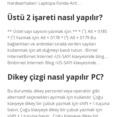
Hardwarhaber› Laptopa-Fonda-Arti …
Üstü 2 işareti nasıl yapılır?
** Üstel sayı sayısını yazmak için: ** * (¹): Alt + 0185
* (²) Yazmak için: Alt + 0178 * (³): Alt + 0179 Bu
bağlantıları ve ardından sırada verilen sayıları
kullanmak için alt düğmeyi basılı tutun. -Birnet
InternetBirnet İnternet ›US-SAYI klavyesinde blog …
Binbirnet İnternet› Blog ›US-SAYI klavyesinde …
Dikey çizgi nasıl yapılır PC?
Bu durumda, dikey personel veya operatör gibi
alternatif seçenekleri ayırmak için kullanılır. Çoğu
klavyeye dikey bir çubuk yazmak için shift + \ tuşuna
basın. Çoğu klavyeye dikey bir çubuk yazmak için
shift + \ tuşuna basın. . Çoğu klavyeye dikey bir