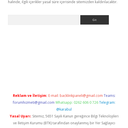
halinde, ilgili içerikler yasal süre içerisinde sitemizden kaldırılacaktır.
Arama
texper
Reklam ve İletişim:
E-mail:
backlinkpaneli@gmail.com
Teams:
forumhizmeti@gmail.com
Whatsapp: 0262 606 0 726
Telegram:
@karabul
Yasal Uyarı:
Sitemiz, 5651 Sayılı Kanun gereğince Bilgi Teknolojileri
ve İletişim Kurumu (BTK) tarafından onaylanmış bir Yer Sağlayıcı