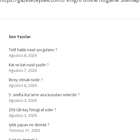
https://gazetezeybek.com.tr
knight online
nttgame
Sitemap
Sidebar
Son Yazılar
Telif hakkı nasıl sorgulanır ?
Ağustos 8, 2026
Kat ve kat nasıl yazılır ?
Ağustos 7, 2026
Birey olmak nedir ?
Ağustos 6, 2026
5. sınıfta Kur’an’ın ana konuları nelerdir ?
Ağustos 3, 2026
256 GB kaç fotoğraf eder ?
Ağustos 3, 2026
İyilik yapan ne demek ?
Temmuz 31, 2026
Şart ne demek ?