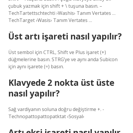
çubuk yazmak için shift + \ tuşuna basın. –
TechTartettschtechti ›Washis› Tanım Vertates …
TechTarget ›Wasis› Tanım Vertates …
Üst artı işareti nasıl yapılır?
Üst sembol için CTRL, Shift ve Plus işaret (+)
düğmelerine basın. STRG’ye ve aynı anda Subicon
için aynı işarete (=) basın.
Klavyede 2 nokta üst üste
nasıl yapılır?
Sağ vardiyanın soluna doğru değiştirme +. -
Technopattopattopatktat ›Sosyal›
Artı eksi işareti nasıl yapılır