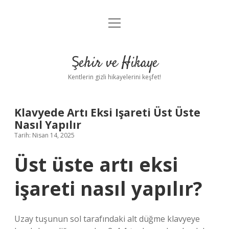
menüyü
Anasayfa
aç
Gizlilik Politikası
Şehir ve Hikaye
Yasal Uyarı
Kentlerin gizli hikayelerini keşfet!
Hakkımızda
Klavyede Artı Eksi Işareti Üst Üste
Nasıl Yapılır
Tarih: Nisan 14, 2025
Üst üste artı eksi
işareti nasıl yapılır?
Uzay tuşunun sol tarafındaki alt düğme klavyeye