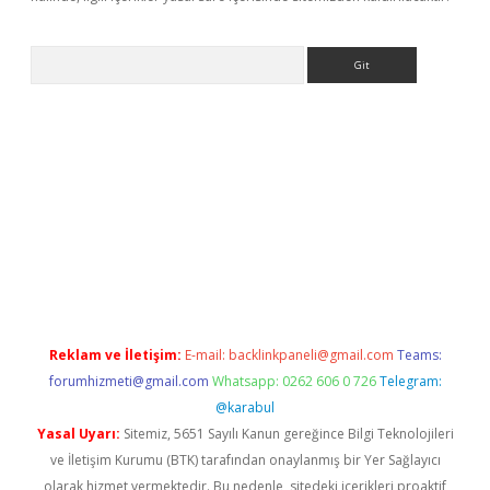
Arama
etexper
Reklam ve İletişim:
E-mail:
backlinkpaneli@gmail.com
Teams:
forumhizmeti@gmail.com
Whatsapp: 0262 606 0 726
Telegram:
@karabul
Yasal Uyarı:
Sitemiz, 5651 Sayılı Kanun gereğince Bilgi Teknolojileri
ve İletişim Kurumu (BTK) tarafından onaylanmış bir Yer Sağlayıcı
olarak hizmet vermektedir. Bu nedenle, sitedeki içerikleri proaktif