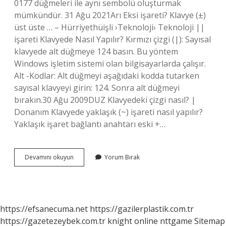
0177 düğmeleri ile aynı sembolü oluşturmak
mümkündür. 31 Ağu 2021Arı Eksi işareti? Klavye (±)
üst üste … – Hürriyethüişli ›Teknoloji› Teknoloji ||
işareti Klavyede Nasıl Yapılır? Kırmızı çizgi (|): Sayısal
klavyede alt düğmeye 124 basın. Bu yöntem
Windows işletim sistemi olan bilgisayarlarda çalışır.
Alt -Kodlar: Alt düğmeyi aşağıdaki kodda tutarken
sayısal klavyeyi girin: 124. Sonra alt düğmeyi
bırakın.30 Ağu 2009DUZ Klavyedeki çizgi nasıl? |
Donanım Klavyede yaklaşık (~) işareti nasıl yapılır?
Yaklaşık işaret bağlantı anahtarı eski +…
Klavyede
Devamını okuyun
Yorum Bırak
Artı
Eksi
Işareti
Üst
Üste
https://efsanecuma.net
https://gazilerplastik.com.tr
Nasıl
https://gazetezeybek.com.tr
knight online
nttgame
Sitemap
Yapılır