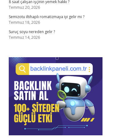
8 saat çalışan işçinin yemek hakkı ?
Temmuz 20, 2026
Semizotu iltihaplı romatizmaya iyi gelir mi ?
Temmuz 18, 2026
Suruç soyu nereden gelir ?
Temmuz 14, 2026