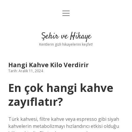
menüyü
Anasayfa
aç
Gizlilik Politikası
Şehir ve Hikaye
Yasal Uyarı
Kentlerin gizli hikayelerini keşfet!
Hakkımızda
Hangi Kahve Kilo Verdirir
Tarih: Aralık 11, 2024
En çok hangi kahve
zayıflatır?
Türk kahvesi, filtre kahve veya espresso gibi siyah
kahvelerin metabolizmayı hızlandırıcı etkisi olduğu