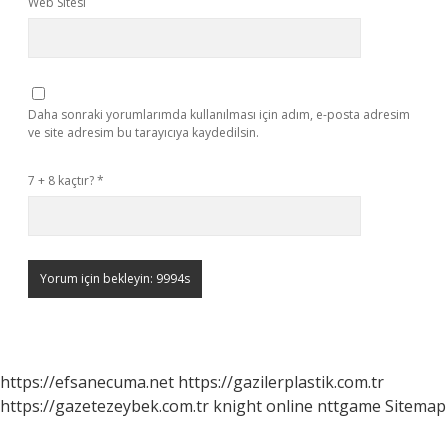
Web Sitesi
Daha sonraki yorumlarımda kullanılması için adım, e-posta adresim
ve site adresim bu tarayıcıya kaydedilsin.
7 + 8 kaçtır?
*
https://efsanecuma.net
https://gazilerplastik.com.tr
https://gazetezeybek.com.tr
knight online
nttgame
Sitemap