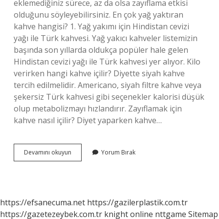
eklemediğiniz sürece, az da olsa zayıflama etkisi
olduğunu söyleyebilirsiniz. En çok yağ yaktıran
kahve hangisi? 1. Yağ yakımı için Hindistan cevizi
yağı ile Türk kahvesi. Yağ yakıcı kahveler listemizin
başında son yıllarda oldukça popüler hale gelen
Hindistan cevizi yağı ile Türk kahvesi yer alıyor. Kilo
verirken hangi kahve içilir? Diyette siyah kahve
tercih edilmelidir. Americano, siyah filtre kahve veya
şekersiz Türk kahvesi gibi seçenekler kalorisi düşük
olup metabolizmayı hızlandırır. Zayıflamak için
kahve nasıl içilir? Diyet yaparken kahve…
Hangi
Devamını okuyun
Yorum Bırak
Kahve
Kilo
Verdirir
https://efsanecuma.net
https://gazilerplastik.com.tr
https://gazetezeybek.com.tr
knight online
nttgame
Sitemap