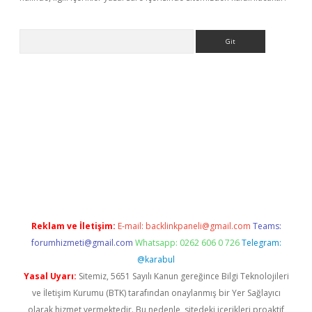
Arama
etexper
Reklam ve İletişim:
E-mail:
backlinkpaneli@gmail.com
Teams:
forumhizmeti@gmail.com
Whatsapp: 0262 606 0 726
Telegram:
@karabul
Yasal Uyarı:
Sitemiz, 5651 Sayılı Kanun gereğince Bilgi Teknolojileri
ve İletişim Kurumu (BTK) tarafından onaylanmış bir Yer Sağlayıcı
olarak hizmet vermektedir. Bu nedenle, sitedeki içerikleri proaktif