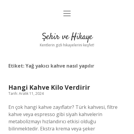
menüyü
Anasayfa
aç
Gizlilik Politikası
Şehir ve Hikaye
Yasal Uyarı
Kentlerin gizli hikayelerini keşfet!
Hakkımızda
Etiket:
Yağ yakıcı kahve nasıl yapılır
Hangi Kahve Kilo Verdirir
Tarih: Aralık 11, 2024
En çok hangi kahve zayıflatır? Türk kahvesi, filtre
kahve veya espresso gibi siyah kahvelerin
metabolizmayı hızlandırıcı etkisi olduğu
bilinmektedir. Ekstra krema veya şeker