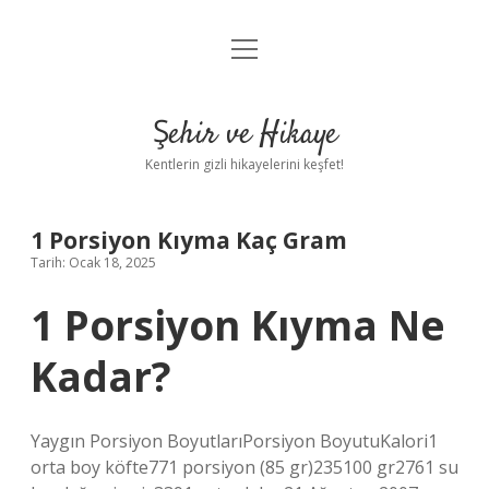
menüyü
Anasayfa
aç
Gizlilik Politikası
Şehir ve Hikaye
Yasal Uyarı
Kentlerin gizli hikayelerini keşfet!
Hakkımızda
1 Porsiyon Kıyma Kaç Gram
Tarih: Ocak 18, 2025
1 Porsiyon Kıyma Ne
Kadar?
Yaygın Porsiyon BoyutlarıPorsiyon BoyutuKalori1
orta boy köfte771 porsiyon (85 gr)235100 gr2761 su