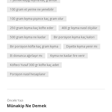
1 yemek kaşığı kıyma kaç gramdır
100 gram et yerine ne yenebilir
100 gram kıyma pişince kaç gram olur
250 gram kıyma kaç köfte eder
400 gr kıyma nasıl ölçülür
500 gram kıyma ne kadar
Bir porsiyon kıyma kaç kalori
Bir porsiyon köfte kaç gram kıyma
Diyette kıyma yenir mi
Et donunca ağırlaşır mı
Kıyma ne kadar fire verir
Köfteci Yusuf 300 gr köfte kaç adet
Porsiyon nasıl hesaplanır
Önceki Yazı
Münakip Ne Demek