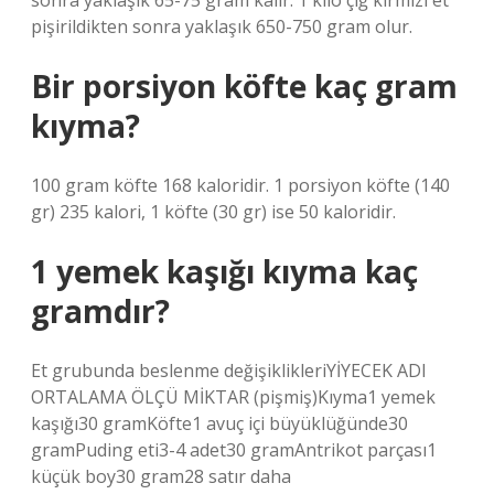
sonra yaklaşık 65-75 gram kalır. 1 kilo çiğ kırmızı et
pişirildikten sonra yaklaşık 650-750 gram olur.
Bir porsiyon köfte kaç gram
kıyma?
100 gram köfte 168 kaloridir. 1 porsiyon köfte (140
gr) 235 kalori, 1 köfte (30 gr) ise 50 kaloridir.
1 yemek kaşığı kıyma kaç
gramdır?
Et grubunda beslenme değişiklikleriYİYECEK ADI
ORTALAMA ÖLÇÜ MİKTAR (pişmiş)Kıyma1 yemek
kaşığı30 gramKöfte1 avuç içi büyüklüğünde30
gramPuding eti3-4 adet30 gramAntrikot parçası1
küçük boy30 gram28 satır daha