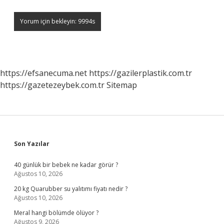
https://efsanecuma.net
https://gazilerplastik.com.tr
https://gazetezeybek.com.tr
Sitemap
Sidebar
Son Yazılar
40 günlük bir bebek ne kadar görür ?
Ağustos 10, 2026
20 kg Quarubber su yalıtımı fiyatı nedir ?
Ağustos 10, 2026
Meral hangi bölümde ölüyor ?
Ağustos 9, 2026