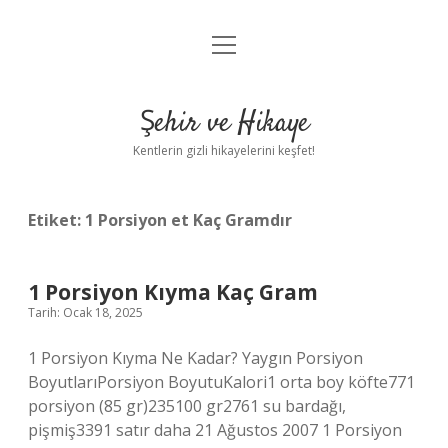
menüyü
Anasayfa
aç
Gizlilik Politikası
Şehir ve Hikaye
Yasal Uyarı
Kentlerin gizli hikayelerini keşfet!
Hakkımızda
Etiket:
1 Porsiyon et Kaç Gramdır
1 Porsiyon Kıyma Kaç Gram
Tarih: Ocak 18, 2025
1 Porsiyon Kıyma Ne Kadar? Yaygın Porsiyon
BoyutlarıPorsiyon BoyutuKalori1 orta boy köfte771
porsiyon (85 gr)235100 gr2761 su bardağı,
pişmiş3391 satır daha 21 Ağustos 2007 1 Porsiyon