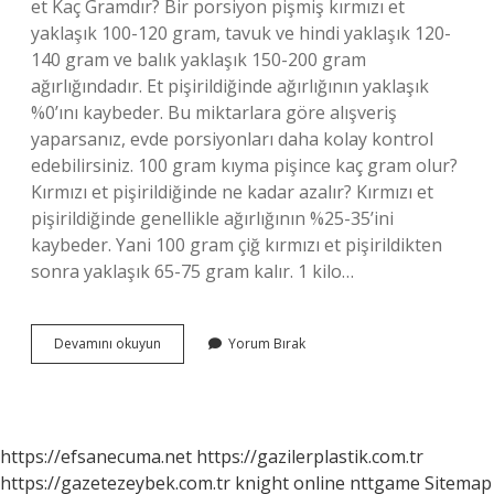
et Kaç Gramdır? Bir porsiyon pişmiş kırmızı et
yaklaşık 100-120 gram, tavuk ve hindi yaklaşık 120-
140 gram ve balık yaklaşık 150-200 gram
ağırlığındadır. Et pişirildiğinde ağırlığının yaklaşık
%0’ını kaybeder. Bu miktarlara göre alışveriş
yaparsanız, evde porsiyonları daha kolay kontrol
edebilirsiniz. 100 gram kıyma pişince kaç gram olur?
Kırmızı et pişirildiğinde ne kadar azalır? Kırmızı et
pişirildiğinde genellikle ağırlığının %25-35’ini
kaybeder. Yani 100 gram çiğ kırmızı et pişirildikten
sonra yaklaşık 65-75 gram kalır. 1 kilo…
1
Devamını okuyun
Yorum Bırak
Porsiyon
Kıyma
Kaç
Gram
https://efsanecuma.net
https://gazilerplastik.com.tr
https://gazetezeybek.com.tr
knight online
nttgame
Sitemap