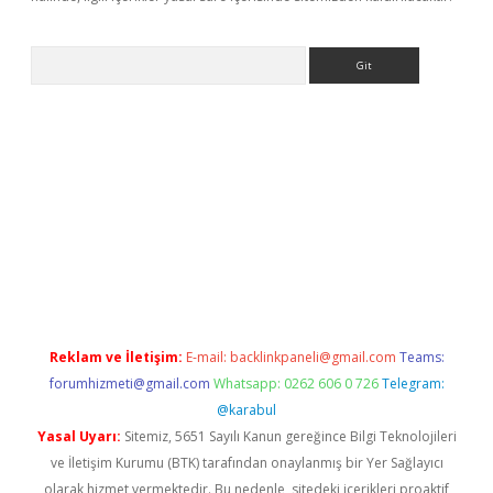
Arama
etexper
Reklam ve İletişim:
E-mail:
backlinkpaneli@gmail.com
Teams:
forumhizmeti@gmail.com
Whatsapp: 0262 606 0 726
Telegram:
@karabul
Yasal Uyarı:
Sitemiz, 5651 Sayılı Kanun gereğince Bilgi Teknolojileri
ve İletişim Kurumu (BTK) tarafından onaylanmış bir Yer Sağlayıcı
olarak hizmet vermektedir. Bu nedenle, sitedeki içerikleri proaktif