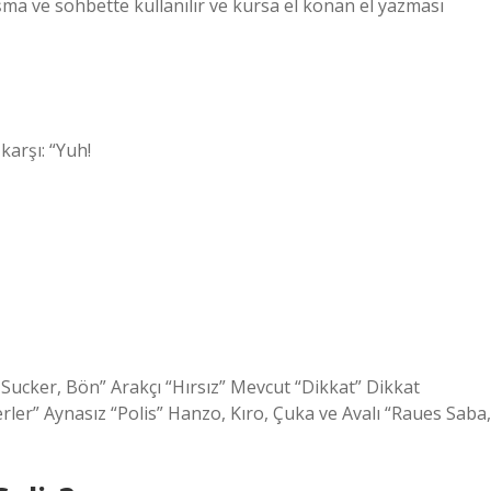
aşma ve sohbette kullanılır ve kursa el konan el yazması
karşı: “Yuh!
 Sucker, Bön” Arakçı “Hırsız” Mevcut “Dikkat” Dikkat
erler” Aynasız “Polis” Hanzo, Kıro, Çuka ve Avalı “Raues Saba,