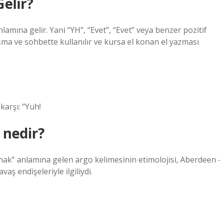
elir?
nlamına gelir. Yani “YH”, “Evet”, “Evet” veya benzer pozitif
aşma ve sohbette kullanılır ve kursa el konan el yazması
karşı: “Yuh!
 nedir?
ak” anlamına gelen argo kelimesinin etimolojisi, Aberdeen 
vaş endişeleriyle ilgiliydi.