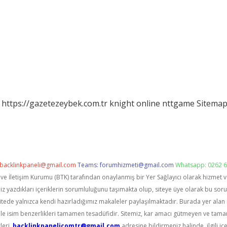
https://gazetezeybek.com.tr
knight online
nttgame
Sitema
backlinkpaneli@gmail.com
Teams:
forumhizmeti@gmail.com
Whatsapp: 0262 6
i ve İletişim Kurumu (BTK) tarafından onaylanmış bir Yer Sağlayıcı olarak hizmet 
zdıkları içeriklerin sorumluluğunu taşımakta olup, siteye üye olarak bu sorumlu
itede yalnızca kendi hazırladığımız makaleler paylaşılmaktadır. Burada yer alan 
le isim benzerlikleri tamamen tesadüfidir. Sitemiz, kar amacı gütmeyen ve tama
leri,
backlinkpanelicomtr@gmail.com
adresine bildirmeniz halinde, ilgili içe