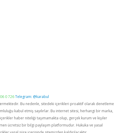
p
06 0 726
Telegram: @karabul
vermektedir. Bu nedenle, sitedeki içerikleri proaktif olarak denetleme
luğu kabul etmiş sayılırlar. Bu internet sitesi, herhangi bir marka,
içerikler haber niteliği taşımamakta olup, gerçek kurum ve kişiler
men ücretsiz bir bilgi paylaşım platformudur. Hukuka ve yasal
rikler yasal süre içerisinde sitemizden kaldırılacaktır.