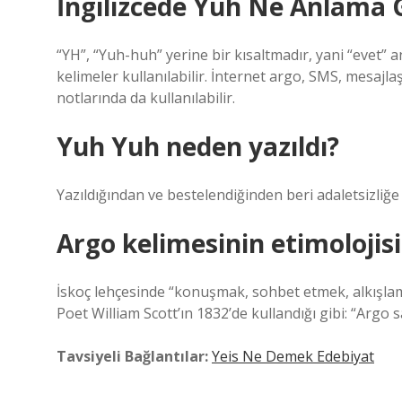
İngilizcede Yuh Ne Anlama G
“YH”, “Yuh-huh” yerine bir kısaltmadır, yani “evet” a
kelimeler kullanılabilir. İnternet argo, SMS, mesajl
notlarında da kullanılabilir.
Yuh Yuh neden yazıldı?
Yazıldığından ve bestelendiğinden beri adaletsizliğe 
Argo kelimesinin etimolojisi
İskoç lehçesinde “konuşmak, sohbet etmek, alkışlam
Poet William Scott’ın 1832’de kullandığı gibi: “Argo sa
Tavsiyeli Bağlantılar:
Yeis Ne Demek Edebiyat