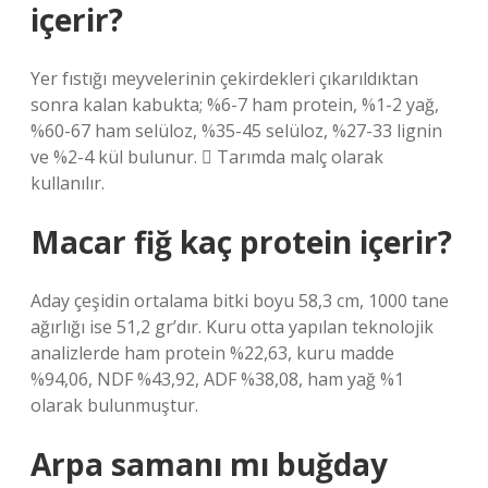
içerir?
Yer fıstığı meyvelerinin çekirdekleri çıkarıldıktan
sonra kalan kabukta; %6-7 ham protein, %1-2 yağ,
%60-67 ham selüloz, %35-45 selüloz, %27-33 lignin
ve %2-4 kül bulunur.  Tarımda malç olarak
kullanılır.
Macar fiğ kaç protein içerir?
Aday çeşidin ortalama bitki boyu 58,3 cm, 1000 tane
ağırlığı ise 51,2 gr’dır. Kuru otta yapılan teknolojik
analizlerde ham protein %22,63, kuru madde
%94,06, NDF %43,92, ADF %38,08, ham yağ %1
olarak bulunmuştur.
Arpa samanı mı buğday