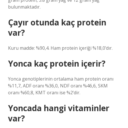
gram protein, 5.8 gram yağ ve 12 gram yağ
bulunmaktadır.
Çayır otunda kaç protein
var?
Kuru madde: %90,4. Ham protein içeriği %18,0’dır.
Yonca kaç protein içerir?
Yonca genotiplerinin ortalama ham protein oranı
%11,7, ADF oranı %36,0, NDF oranı %46,6, SKM
oranı %60,8, KMT oranı ise %2’dir.
Yoncada hangi vitaminler
var?