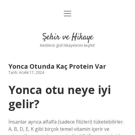
menüyü
Anasayfa
aç
Gizlilik Politikası
Şehir ve Hikaye
Yasal Uyarı
Kentlerin gizli hikayelerini keşfet!
Hakkımızda
Yonca Otunda Kaç Protein Var
Tarih: Aralık 17, 2024
Yonca otu neye iyi
gelir?
İnsanlar ayrıca alfalfa (sadece filizleri) tüketebilirler.
A, B, D, E, K gibi birçok temel vitamin içerir ve