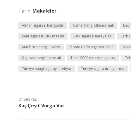
Tarih:
Makaleler
Alman sigarası hangisidir
Camel hangi ülkenin malı
David
Kent sigarası Türk malı mı
Lark sigarası nereye ait
Lark T
Marlboro hangi ülkenin
Monte Carlo sigarası kimin
Murat
Sigarası hangi ülkeye ait
Tekel 2000 nerenin sigarası
Tek
Türkiye hangi sigarayı üretiyor
Türkiye sigara üretiyor mu
Önceki Yazı
Kaç Çeşit Vurgu Var