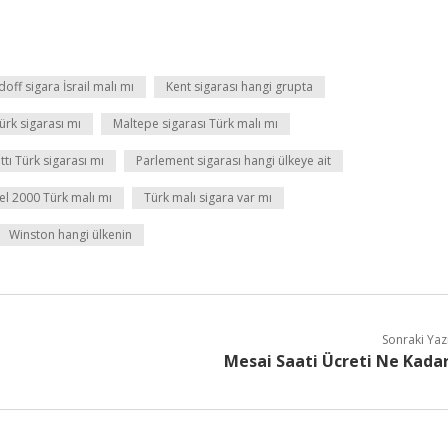
off sigara İsrail malı mı
Kent sigarası hangi grupta
ürk sigarası mı
Maltepe sigarası Türk malı mı
tı Türk sigarası mı
Parlement sigarası hangi ülkeye ait
el 2000 Türk malı mı
Türk malı sigara var mı
Winston hangi ülkenin
Sonraki Yaz
Mesai Saati Ücreti Ne Kada