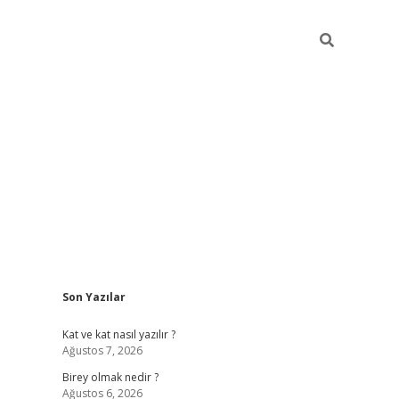
Sidebar
Son Yazılar
betexper
Kat ve kat nasıl yazılır ?
Ağustos 7, 2026
Birey olmak nedir ?
Ağustos 6, 2026