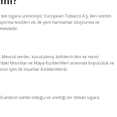
 mı?
tek sigara üreticisiyiz. European Tobacco A.Ş. İleri üretim
aştırma tesisleri vb. ile yeni harmanlar oluşturma ve
rmektedir.
. Mevcut veriler, kurutulmuş bitkilerin dini ve resmi
aki Mısırlılar ve Maya Kızılderilileri arasında büyücülük ve
ün içen ilk insanlar Kızılderililerdi.
rands’ın sahibi olduğu ve ürettiği bir Alman sigara