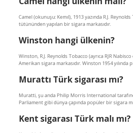
Camel hangi ülkenin malı?
Camel (okunuşu: Kemıl), 1913 yazında R.J. Reynolds 
tütününden yapılan bir sigara markasıdır.
Winston hangi ülkenin?
Winston, R.J. Reynolds Tobacco (ayrıca RJR Nabisco ol
Amerikan sigara markasıdır. Winston 1954 yılında p
Murattı Türk sigarası mı?
Muratti, şu anda Philip Morris International tarafın
Parliament gibi dünya çapında popüler bir sigara m
Kent sigarası Türk malı mı?