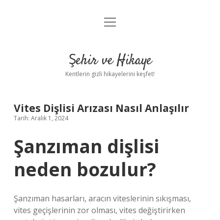
menüyü
Anasayfa
aç
Gizlilik Politikası
Şehir ve Hikaye
Yasal Uyarı
Kentlerin gizli hikayelerini keşfet!
Hakkımızda
Vites Dişlisi Arızası Nasıl Anlaşılır
Tarih: Aralık 1, 2024
Şanzıman dişlisi
neden bozulur?
Şanzıman hasarları, aracın viteslerinin sıkışması,
vites geçişlerinin zor olması, vites değiştirirken