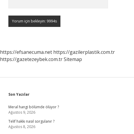
https://efsanecuma.net
https://gazilerplastik.com.tr
https://gazetezeybek.com.tr
Sitemap
Sidebar
Son Yazılar
Meral hangi bölümde ölüyor ?
Ağustos 9, 2026
Telif hakkı nasıl sorgulanır ?
Ağustos 8, 2026