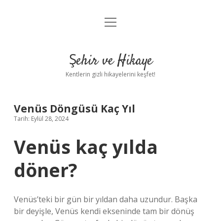
menüyü
Anasayfa
aç
Gizlilik Politikası
Şehir ve Hikaye
Yasal Uyarı
Kentlerin gizli hikayelerini keşfet!
Hakkımızda
Venüs Döngüsü Kaç Yıl
Tarih: Eylül 28, 2024
Venüs kaç yılda
döner?
Venüs’teki bir gün bir yıldan daha uzundur. Başka
bir deyişle, Venüs kendi ekseninde tam bir dönüş