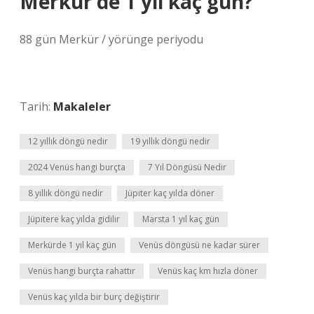
Merkür’de 1 yıl kaç gün?
88 gün Merkür / yörünge periyodu
Tarih:
Makaleler
12 yıllık döngü nedir
19 yıllık döngü nedir
2024 Venüs hangi burçta
7 Yıl Döngüsü Nedir
8 yıllık döngü nedir
Jüpiter kaç yılda döner
Jüpitere kaç yılda gidilir
Marsta 1 yıl kaç gün
Merkürde 1 yıl kaç gün
Venüs döngüsü ne kadar sürer
Venüs hangi burçta rahattır
Venüs kaç km hızla döner
Venüs kaç yılda bir burç değiştirir