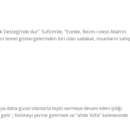
k Desteği’nde dur”. Sufizm’de, “Ezelde, Bezm-i elest Allah’ın
n en temel göstergelerinden biri olan sadakat, insanların sahi
eya daha güzel olanlarla tepki vermeye devam eden iyiliği
elir ;; Kelimeyi yerine getirmek ve “ahde Vefa” kelimesinde