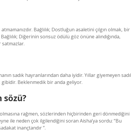
atmamanızdır. Bağlılık; Dostluğun asaletini çılgın olmak, bir
 Bağlılık; Diğerinin sonsuz ödülü göz önüne alındığında,
r satmazlar.
anın sadık hayranlarından daha iyidir. Yıllar giyemeyen sadı
k gibidir. Beklenmedik bir anda geliyor.
n sözü?
lmasına rağmen, sözlerinden hiçbirinden geri dönmediğini
eyne ile neden çok ilgilendiğini soran Aisha’ya sordu: “Bu
sadakat inançtandır ”.