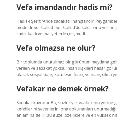
Vefa imandandır hadis mi?
Hadis-i Şerif: ‘Ahde sadakati inançtandır’ Peygambe
modeldi. So -Called -So -Called’de kaldı -onu yerine
sadık kaldı ve maliyetlerle çelişmedi.
Vefa olmazsa ne olur?
Bir toplumda unutulmaz bir görünüm meydana gelirs
verilen ve sadakat yoksa, insan ilişkileri hasar gö
olarak sosyal barış kötüleşir. İnanç ve inanç olma ye
Vefakar ne demek örnek?
Sadakat kavramı; Bu, sözleriyle, vaatlerinin yerine get
kendilerini sevenlerin, ona dokunanları unutmadığı
anlamına gelir. Bu güzel özelliklere ve en yüksek ni