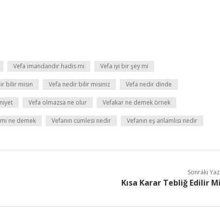
Vefa imandandır hadis mi
Vefa iyi bir şey mi
r bilir misin
Vefa nedir bilir misiniz
Vefa nedir dinde
miyet
Vefa olmazsa ne olur
Vefakar ne demek örnek
amı ne demek
Vefanın cümlesi nedir
Vefanın eş anlamlısı nedir
Sonraki Yaz
Kısa Karar Tebliğ Edilir M