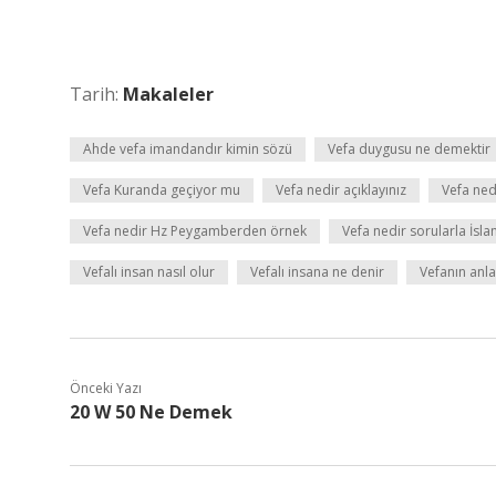
Tarih:
Makaleler
Ahde vefa imandandır kimin sözü
Vefa duygusu ne demektir
Vefa Kuranda geçiyor mu
Vefa nedir açıklayınız
Vefa nedi
Vefa nedir Hz Peygamberden örnek
Vefa nedir sorularla İsla
Vefalı insan nasıl olur
Vefalı insana ne denir
Vefanın anl
Önceki Yazı
20 W 50 Ne Demek