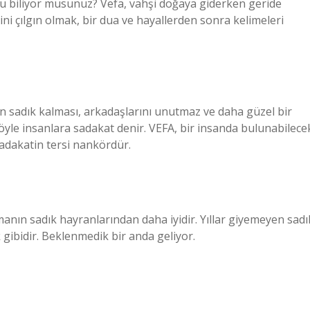
u biliyor musunuz? Vefa, vahşi doğaya giderken geride
ini çılgın olmak, bir dua ve hayallerden sonra kelimeleri
çin sadık kalması, arkadaşlarını unutmaz ve daha güzel bir
Böyle insanlara sadakat denir. VEFA, bir insanda bulunabilece
Sadakatin tersi nankördür.
anın sadık hayranlarından daha iyidir. Yıllar giyemeyen sadı
k gibidir. Beklenmedik bir anda geliyor.