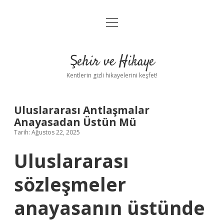
menüyü
Anasayfa
aç
Gizlilik Politikası
Şehir ve Hikaye
Yasal Uyarı
Kentlerin gizli hikayelerini keşfet!
Hakkımızda
Uluslararası Antlaşmalar
Anayasadan Üstün Mü
Tarih: Ağustos 22, 2025
Uluslararası
sözleşmeler
anayasanın üstünde