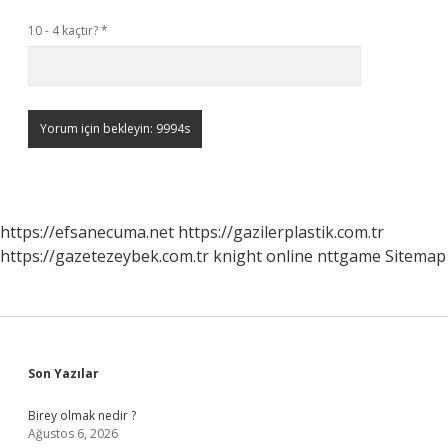
10 - 4 kaçtır?
*
https://efsanecuma.net
https://gazilerplastik.com.tr
https://gazetezeybek.com.tr
knight online
nttgame
Sitemap
Sidebar
Son Yazılar
Birey olmak nedir ?
Ağustos 6, 2026