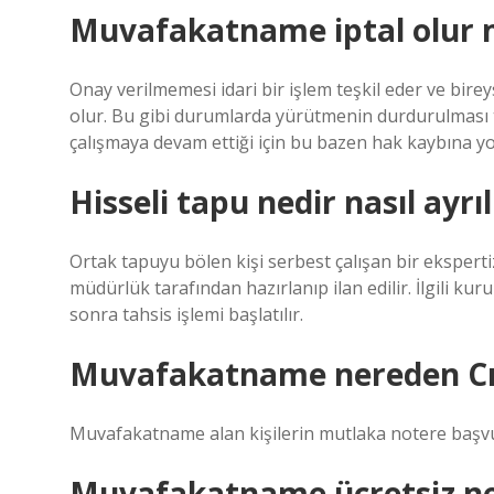
Muvafakatname iptal olur
Onay verilmemesi idari bir işlem teşkil eder ve bireys
olur. Bu gibi durumlarda yürütmenin durdurulması tal
çalışmaya devam ettiği için bu bazen hak kaybına yo
Hisseli tapu nedir nasıl ayrıl
Ortak tapuyu bölen kişi serbest çalışan bir ekspertiz
müdürlük tarafından hazırlanıp ilan edilir. İlgili k
sonra tahsis işlemi başlatılır.
Muvafakatname nereden Cık
Muvafakatname alan kişilerin mutlaka notere başv
Muvafakatname ücretsiz ne