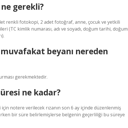
ne gerekli?
t renkli fotokopi, 2 adet fotoğraf, anne, çocuk ve yetkili
gileri (TC kimlik numarası, adı ve soyadı, doğum tarihi, doğum
ı).
u muvafakat beyanı nereden
urması gerekmektedir.
üresi ne kadar?
i için notere verilecek rızanın son 6 ay içinde düzenlenmiş
erken bir süre belirlemişlerse belgenin geçerliliği bu süreye