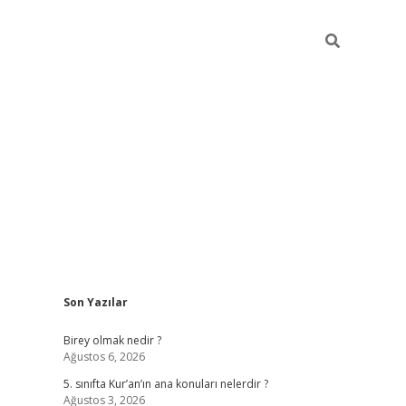
Sidebar
Son Yazılar
betexpe
Birey olmak nedir ?
Ağustos 6, 2026
5. sınıfta Kur’an’ın ana konuları nelerdir ?
Ağustos 3, 2026