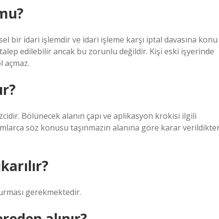
 mu?
el bir idari işlemdir ve idari işleme karşı iptal davasına konu
ep edilebilir ancak bu zorunlu değildir. Kişi eski işyerinde
l açmaz.
ır?
cidir. Bölünecek alanın çapı ve aplikasyon krokisi ilgili
urumlarca söz konusu taşınmazın alanına göre karar verildikte
arılır?
urması gerekmektedir.
reden alınır?