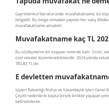
Tapuda muvafakat ne dem
Gayrimenkul literatüründe muvafakatname; bir kişi
belgedir. Bu belge olmadan yapılan her satış Meden
muvafakatname alınabilir.
Muvafakatname kaç TL 202
Bu sözleşmenin bir kopyası noterde kalır. Ücret, ve
özel vekalet düzenlenebilmesidir. 2024 yılında veka
783,82 TL’dir.
E devletten muvafakatname 
İçişleri Bakanlığı Nüfus ve Vatandaşlık İşleri Genel
Çeşitli nedenlerle başka biriyle birlikte yaşayan yet
belirtebilecek.