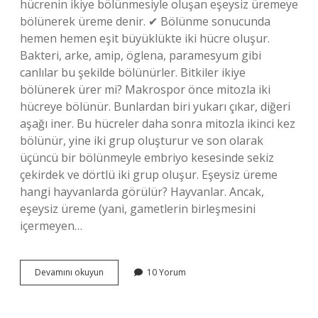
hücrenin ikiye bölünmesiyle oluşan eşeysiz üremeye
bölünerek üreme denir. ✔ Bölünme sonucunda
hemen hemen eşit büyüklükte iki hücre oluşur.
Bakteri, arke, amip, öglena, paramesyum gibi
canlılar bu şekilde bölünürler. Bitkiler ikiye
bölünerek ürer mi? Makrospor önce mitozla iki
hücreye bölünür. Bunlardan biri yukarı çıkar, diğeri
aşağı iner. Bu hücreler daha sonra mitozla ikinci kez
bölünür, yine iki grup oluşturur ve son olarak
üçüncü bir bölünmeyle embriyo kesesinde sekiz
çekirdek ve dörtlü iki grup oluşur. Eşeysiz üreme
hangi hayvanlarda görülür? Hayvanlar. Ancak,
eşeysiz üreme (yani, gametlerin birleşmesini
içermeyen…
Ikiye
Devamını okuyun
10 Yorum
Bölünerek
Üreme
Kimlerde