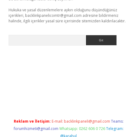
Hukuka ve yasal düzenlemelere aykırı olduğunu düşündüğünüz
içerikleri,
backlinkpanelicomtr@gmail.com
adresine bildirmeniz
halinde, ilgili içerikler yasal süre içerisinde sitemizden kaldırılacaktır.
Arama
betexper
Reklam ve İletişim:
E-mail:
backlinkpaneli@gmail.com
Teams:
forumhizmeti@gmail.com
Whatsapp: 0262 606 0 726
Telegram:
@karabul