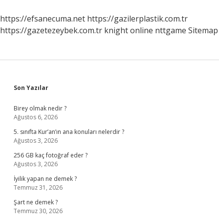
Görülür
https://efsanecuma.net
https://gazilerplastik.com.tr
https://gazetezeybek.com.tr
knight online
nttgame
Sitemap
Sidebar
Son Yazılar
Birey olmak nedir ?
Ağustos 6, 2026
5. sınıfta Kur’an’ın ana konuları nelerdir ?
Ağustos 3, 2026
256 GB kaç fotoğraf eder ?
Ağustos 3, 2026
İyilik yapan ne demek ?
Temmuz 31, 2026
Şart ne demek ?
Temmuz 30, 2026