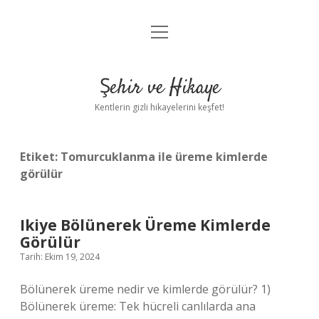
menüyü
Anasayfa
aç
Gizlilik Politikası
Şehir ve Hikaye
Yasal Uyarı
Kentlerin gizli hikayelerini keşfet!
Hakkımızda
Etiket:
Tomurcuklanma ile üreme kimlerde
görülür
Ikiye Bölünerek Üreme Kimlerde
Görülür
Tarih: Ekim 19, 2024
Bölünerek üreme nedir ve kimlerde görülür? 1)
Bölünerek üreme: Tek hücreli canlılarda ana