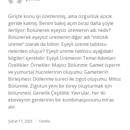
Girişte konu iyi özetlenmiş, ama özgünlük azıcık
geride kalmış. Benim bakış açım biraz daha şöyle
ilerliyor: Bölünerek eşeysiz üremenin adı nedir?
Bölünerek eşeysiz üremenin diğer adı “mitotik
üreme” olarak da bilinir. Eşeyli üreme tablosu
nelerden oluşur? Eşeyli üreme tablosu aşağıdaki
bilgileri içerebilir: Eşeyli Üremenin Temel Adımları:
Özellikler: Örnekler: Mayoz Bölünme: Gamet (sperm
ve yumurta) hücrelerinin oluşumu. Gametlerin
Birleşmesi: Döllenme süreci ile zigot oluşumu. Mitoz
Bölünme: Zigotun yeni bir birey oluşturmak için
bölünmesi. Genetik Çeşitlilik: Yavrular, her iki
ebeveynin genlerinin bir kombinasyonunu miras
alır.
Şubat 17, 2025
Yanıtla