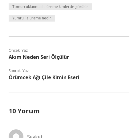
Tomurcuklanma ile üreme kimlerde görülür
Yumru ile üreme nedir
Önceki Yazı
Akım Neden Seri Ölçülür
Sonraki Yazı
Örümcek Ağı Çile Kimin Eseri
10 Yorum
Şevket