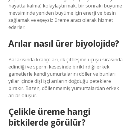
hayatta kalma) kolaylaştırmak, bir sonraki büyüme
mevsiminde yeniden büyüme için enerji ve besin
sağlamak ve eşeysiz üreme aracı olarak hizmet
ederler.
Arılar nasıl ürer biyolojide?
Bal arısında kraliçe arı, ilk çiftleşme uçuşu sırasında
edindiği ve sperm kesesinde biriktirdiği erkek
gametlerle kendi yumurtalarını döller ve bunları
yıllar içinde dişi işçi arıların doğduğu peteklere
bırakır. Bazen, döllenmemiş yumurtalardan erkek
arılar oluşur.
Çelikle üreme hangi
bitkilerde görülür?