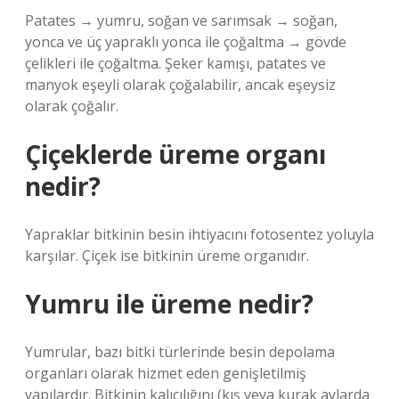
Patates → yumru, soğan ve sarımsak → soğan,
yonca ve üç yapraklı yonca ile çoğaltma → gövde
çelikleri ile çoğaltma. Şeker kamışı, patates ve
manyok eşeyli olarak çoğalabilir, ancak eşeysiz
olarak çoğalır.
Çiçeklerde üreme organı
nedir?
Yapraklar bitkinin besin ihtiyacını fotosentez yoluyla
karşılar. Çiçek ise bitkinin üreme organıdır.
Yumru ile üreme nedir?
Yumrular, bazı bitki türlerinde besin depolama
organları olarak hizmet eden genişletilmiş
yapılardır. Bitkinin kalıcılığını (kış veya kurak aylarda