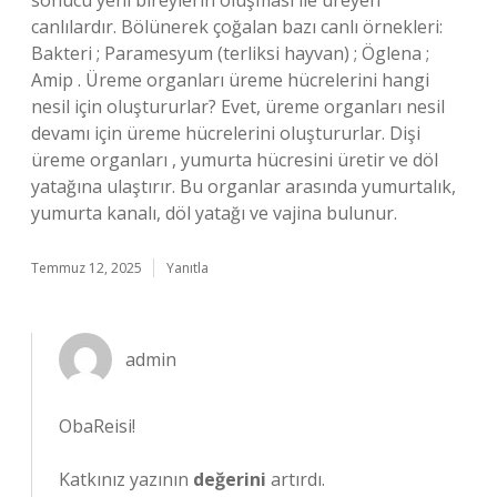
sonucu yeni bireylerin oluşması ile üreyen
canlılardır. Bölünerek çoğalan bazı canlı örnekleri:
Bakteri ; Paramesyum (terliksi hayvan) ; Öglena ;
Amip . Üreme organları üreme hücrelerini hangi
nesil için oluştururlar? Evet, üreme organları nesil
devamı için üreme hücrelerini oluştururlar. Dişi
üreme organları , yumurta hücresini üretir ve döl
yatağına ulaştırır. Bu organlar arasında yumurtalık,
yumurta kanalı, döl yatağı ve vajina bulunur.
Temmuz 12, 2025
Yanıtla
admin
ObaReisi!
Katkınız yazının
değerini
artırdı.