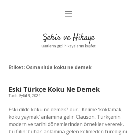
menüyü
Anasayfa
aç
Gizlilik Politikası
Şehir ve Hikaye
Yasal Uyarı
Kentlerin gizli hikayelerini keşfet!
Hakkımızda
Etiket:
Osmanlıda koku ne demek
Eski Türkçe Koku Ne Demek
Tarih: Eylül 9, 2024
Eski dilde koku ne demek? bur-: Kelime ‘koklamak,
koku yaymak’ anlamına gelir. Clauson, Türkçenin
modern ve tarihi dönemlerinden örnekler vererek,
bu fiilin ‘buhar’ anlamına gelen kelimeden türediğini