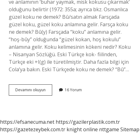
ve anlamının ‘buhar yaymak, misk kokusu çıkarmak’
olduğunu belirtir (1972: 355a; ayrıca bkz. Osmanlıca
güzel koku ne demek? Bû/satın almak Farsçada
güzel koku, güzel koku anlamına gelir. Farsça koku
ne demek? Bû(y) Farsçada “koku” anlamına gelir.
“hoş-bûy” olduğunda “güzel kokan, hoş kokulu”
anlamına gelir. Koku kelimesinin kökeni nedir? Koku
– Nisanyan Sözlüğü. Eski Türkçe kok- fiilinden,
Türkçe eki +I(g) ile türetilmiştir. Daha fazla bilgi için
Cola’ya bakın. Eski Türkçede koku ne demek? “Bû”…
Eski
Devamını okuyun
16 Yorum
Türkçe
Koku
Ne
Demek
https://efsanecuma.net
https://gazilerplastik.com.tr
https://gazetezeybek.com.tr
knight online
nttgame
Sitemap