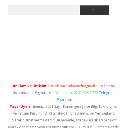
Arama
etexper
Reklam ve İletişim:
E-mail:
backlinkpaneli@gmail.com
Teams:
forumhizmeti@gmail.com
Whatsapp: 0262 606 0 726
Telegram:
@karabul
Yasal Uyarı:
Sitemiz, 5651 Sayılı Kanun gereğince Bilgi Teknolojileri
ve İletişim Kurumu (BTK) tarafından onaylanmış bir Yer Sağlayıcı
olarak hizmet vermektedir. Bu nedenle, sitedeki içerikleri proaktif
olarak denetleme veya araştırma yükümlülüğümüz bulunmamaktadır.