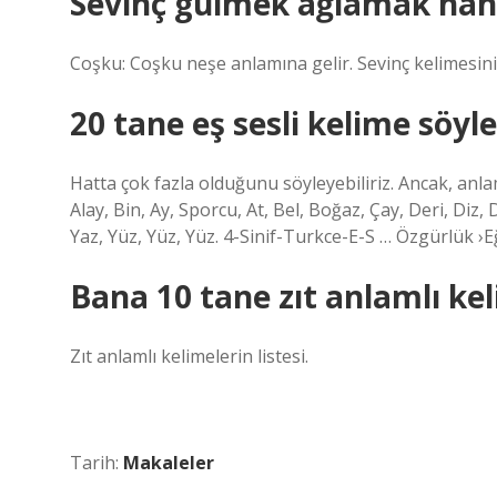
Sevinç gülmek ağlamak hang
Coşku: Coşku neşe anlamına gelir. Sevinç kelimesin
20 tane eş sesli kelime söyl
Hatta çok fazla olduğunu söyleyebiliriz. Ancak, anlam
Alay, Bin, Ay, Sporcu, At, Bel, Boğaz, Çay, Deri, Diz, Di
Yaz, Yüz, Yüz, Yüz. 4-Sinif-Turkce-E-S … Özgürlük ›E
Bana 10 tane zıt anlamlı ke
Zıt anlamlı kelimelerin listesi.
Tarih:
Makaleler