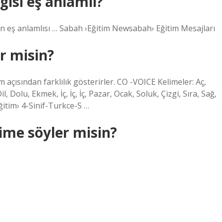
isi eş anlamlı?
in eş anlamlısı … Sabah ›Eğitim Newsabah› Eğitim Mesajları
er misin?
 açısından farklılık gösterirler. CO -VOICE Kelimeler: Aç,
l, Dolu, Ekmek, İç, İç, İç, Pazar, Ocak, Soluk, Çizgi, Sıra, Sağ,
ğitim› 4-Sinif-Turkce-S …
lime söyler misin?