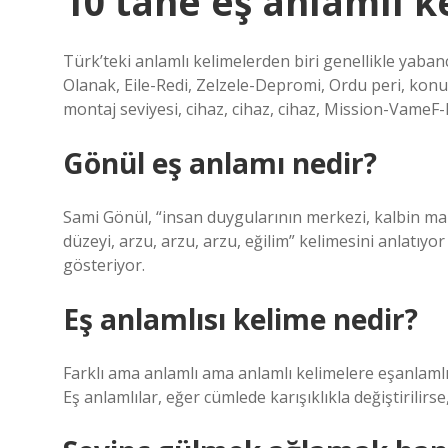
10 tane eş anlamlı k
Türk’teki anlamlı kelimelerden biri genellikle yabancı
Olanak, Eile-Redi, Zelzele-Depromi, Ordu peri, konu
montaj seviyesi, cihaz, cihaz, cihaz, Mission-Vame
Gönül eş anlamı nedir?
Sami Gönül, “insan duygularının merkezi, kalbin man
düzeyi, arzu, arzu, arzu, eğilim” kelimesini anlatıyo
gösteriyor.
Eş anlamlısı kelime nedir?
Farklı ama anlamlı ama anlamlı kelimelere eşanlamlı k
Eş anlamlılar, eğer cümlede karışıklıkla değiştirilir