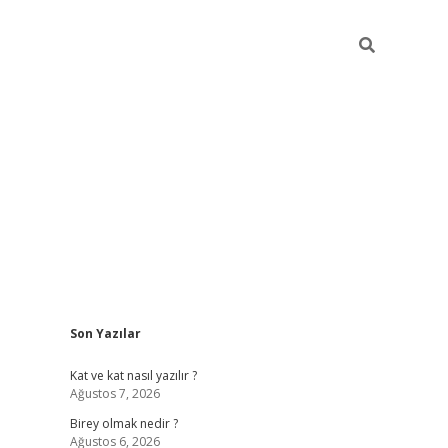
Sidebar
Son Yazılar
betexper
Kat ve kat nasıl yazılır ?
Ağustos 7, 2026
Birey olmak nedir ?
Ağustos 6, 2026