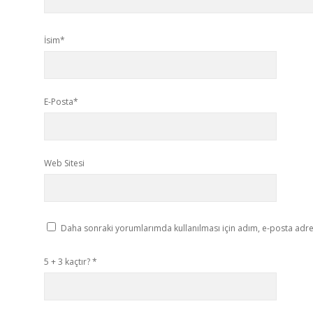
İsim*
E-Posta*
Web Sitesi
Daha sonraki yorumlarımda kullanılması için adım, e-posta adres
5 + 3 kaçtır?
*