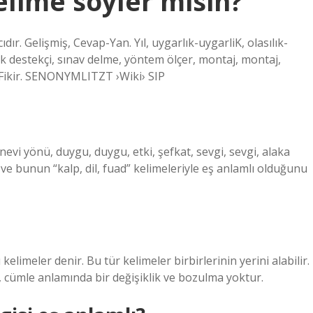
elime söyler misin?
dır. Gelişmiş, Cevap-Yan. Yıl, uygarlık-uygarliK, olasılık-
k destekçi, sınav delme, yöntem ölçer, montaj, montaj,
F-Fikir. SENONYMLITZT ›Wiki› SIP
evi yönü, duygu, duygu, etki, şefkat, sevgi, sevgi, alaka
r ve bunun “kalp, dil, fuad” kelimeleriyle eş anlamlı olduğunu
elimeler denir. Bu tür kelimeler birbirlerinin yerini alabilir.
se, cümle anlamında bir değişiklik ve bozulma yoktur.