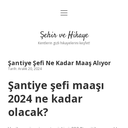
menüyü
Anasayfa
aç
Gizlilik Politikası
Şehir ve Hikaye
Yasal Uyarı
Kentlerin gizli hikayelerini keşfet!
Hakkımızda
Şantiye Şefi Ne Kadar Maaş Alıyor
Tarih: Aralık 20, 2024
Şantiye şefi maaşı
2024 ne kadar
olacak?