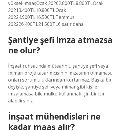
yüksek maaşOcak 20202.800TL8.800TLOcak
20213.400TL10.800TLOcak
20224.900TL16.500TLTemmuz
202226.400TL21.500TL6 satır daha
Şantiye şefi imza atmazsa
ne olur?
İnşaat ruhsatında müteahhit, şantiye şefi veya
mimari proje tasarımcısının imzasının olmaması,
onları sorumluluklarından kurtarmaz. Başka bir
deyişle, şantiye şefi veya mimar gibi kişiler
imzalamasa bile mülkü kullanmak için bir izin
alabilirsiniz.
İnşaat mühendisleri ne
kadar maaş alır?