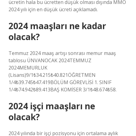
ücretin hala bu ücretten düşük olması dışında MMO
2024 yılı için en düşük ücreti açıklamadı.
2024 maaşları ne kadar
olacak?
Temmuz 2024 maaş artışı sonrası memur maaş
tablosu ÜNVANOCAK 2024TEMMUZ
2024MEMURLUK
(Lisans)9/1₺34.215₺40.821ÖĞRETMEN
1/4₺39.745₺47.419BÖLÜM GÖREVLİSİ 1. SINIF
1/4₺74.942₺89.413BAŞ KOMİSER 3/1₺48.674₺58.
2024 işçi maaşları ne
olacak?
2024 yılında bir işçi pozisyonu için ortalama aylık