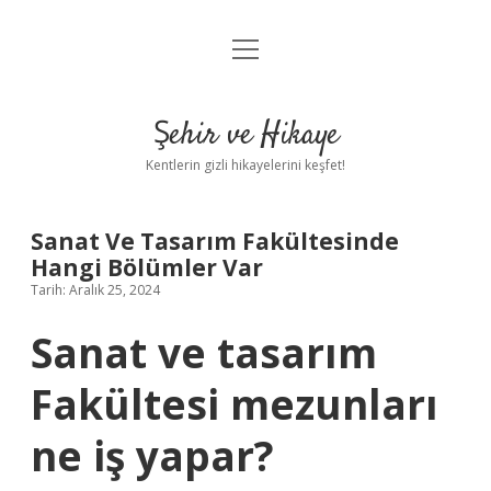
menüyü
Anasayfa
aç
Gizlilik Politikası
Şehir ve Hikaye
Yasal Uyarı
Kentlerin gizli hikayelerini keşfet!
Hakkımızda
Sanat Ve Tasarım Fakültesinde
Hangi Bölümler Var
Tarih: Aralık 25, 2024
Sanat ve tasarım
Fakültesi mezunları
ne iş yapar?