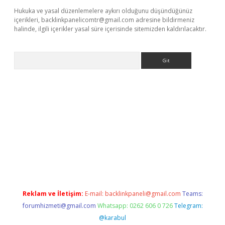
Hukuka ve yasal düzenlemelere aykırı olduğunu düşündüğünüz
içerikleri,
backlinkpanelicomtr@gmail.com
adresine bildirmeniz
halinde, ilgili içerikler yasal süre içerisinde sitemizden kaldırılacaktır.
Arama
per
Reklam ve İletişim:
E-mail:
backlinkpaneli@gmail.com
Teams:
forumhizmeti@gmail.com
Whatsapp: 0262 606 0 726
Telegram:
@karabul