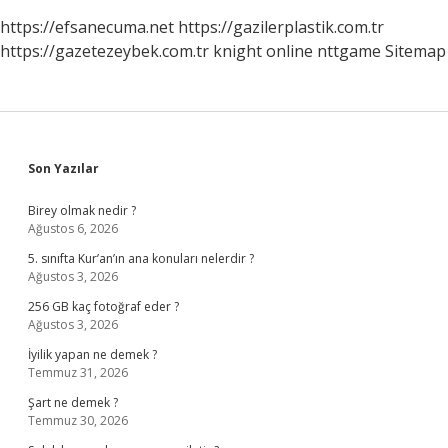
https://efsanecuma.net
https://gazilerplastik.com.tr
https://gazetezeybek.com.tr
knight online
nttgame
Sitemap
Sidebar
Son Yazılar
Birey olmak nedir ?
Ağustos 6, 2026
5. sınıfta Kur’an’ın ana konuları nelerdir ?
Ağustos 3, 2026
256 GB kaç fotoğraf eder ?
Ağustos 3, 2026
İyilik yapan ne demek ?
Temmuz 31, 2026
Şart ne demek ?
Temmuz 30, 2026