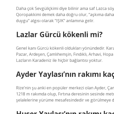
Daha çok Sevgüliçkimi diye bilinir ama saf Lazca s
Qoropakkimi demek daha doğru olur, “aşkıma daha yak
duygu" algısı olarak "IŞIK" anlamına gelir.
Lazlar Gürcü kökenli mi?
Genel kanı Gürcü kökenli oldukları yönündedir. Kara
Pazar, Ardeşen, Çamlıhemşin, Fındıklı, Arhavi, Hopa 
Lazların Karadeniz ile hiçbir bağlantısı yoktur.
Ayder Yaylası’nın rakımı kaç
Rize’nin şu anki en popüler merkezi olan Ayder, Ç
1218 m rakımda olup, Fırtına deresinin sesinde met
şelalelerine yürüme mesafesindedir ve görülmeye de
Huser Yaylası’nın rakımı kaç