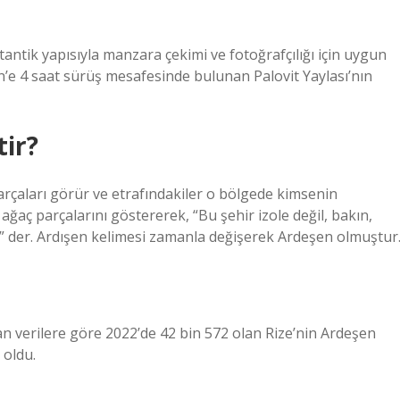
antik yapısıyla manzara çekimi ve fotoğrafçılığı için uygun
şin’e 4 saat sürüş mesafesinde bulunan Palovit Yaylası’nın
tir?
rçaları görür ve etrafındakiler o bölgede kimsenin
ağaç parçalarını göstererek, “Bu şehir izole değil, bakın,
r.” der. Ardışen kelimesi zamanla değişerek Ardeşen olmuştur
an verilere göre 2022’de 42 bin 572 olan Rize’nin Ardeşen
 oldu.