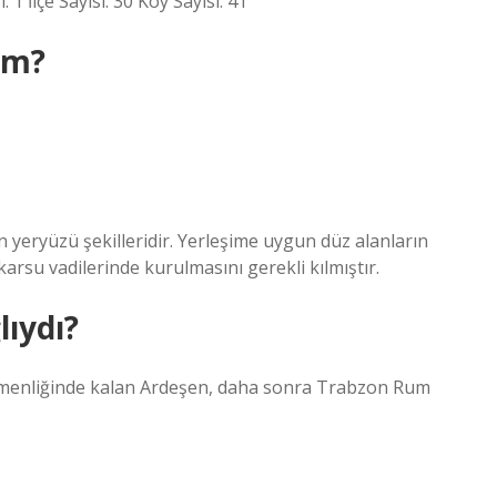
1 İlçe Sayısı: 30 Köy Sayısı: 41
im?
n yeryüzü şekilleridir. Yerleşime uygun düz alanların
arsu vadilerinde kurulmasını gerekli kılmıştır.
ıydı?
emenliğinde kalan Ardeşen, daha sonra Trabzon Rum