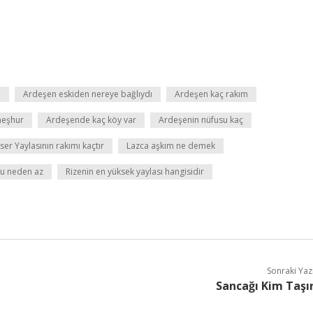
m
Ardeşen eskiden nereye bağlıydı
Ardeşen kaç rakım
meşhur
Ardeşende kaç köy var
Ardeşenin nüfusu kaç
ser Yaylasının rakımı kaçtır
Lazca aşkım ne demek
su neden az
Rizenin en yüksek yaylası hangisidir
Sonraki Yaz
Sancağı Kim Taşı