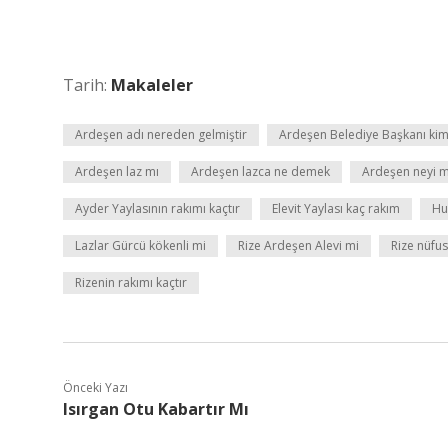
Tarih:
Makaleler
Ardeşen adı nereden gelmiştir
Ardeşen Belediye Başkanı ki
Ardeşen laz mı
Ardeşen lazca ne demek
Ardeşen neyi 
Ayder Yaylasının rakımı kaçtır
Elevit Yaylası kaç rakım
Hu
Lazlar Gürcü kökenli mi
Rize Ardeşen Alevi mi
Rize nüfu
Rizenin rakımı kaçtır
Önceki Yazı
Isırgan Otu Kabartır Mı