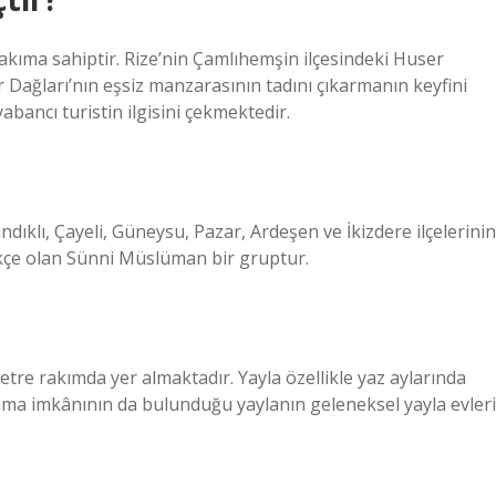
akıma sahiptir. Rize’nin Çamlıhemşin ilçesindeki Huser
ar Dağları’nın eşsiz manzarasının tadını çıkarmanın keyfini
abancı turistin ilgisini çekmektedir.
dıklı, Çayeli, Güneysu, Pazar, Ardeşen ve İkizdere ilçelerinin
rkçe olan Sünni Müslüman bir gruptur.
metre rakımda yer almaktadır. Yayla özellikle yaz aylarında
lama imkânının da bulunduğu yaylanın geleneksel yayla evleri