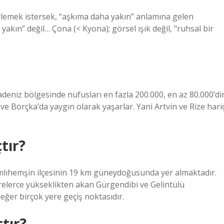
öylemek istersek, “aşkıma daha yakın” anlamına gelen
ın” değil… Çona (< Kyona); görsel ışık değil, "ruhsal bir
deniz bölgesinde nüfusları en fazla 200.000, en az 80.000’dir
ve Borçka’da yaygın olarak yaşarlar. Yani Artvin ve Rize hari
tır?
amlıhemşin ilçesinin 19 km güneydoğusunda yer almaktadır.
relerce yükseklikten akan Gürgendibi ve Gelintülü
ğer birçok yere geçiş noktasıdır.
tır?