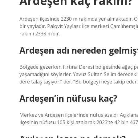
Ardeşen kaç rakım?
Ardeşen ilçesinde 2230 m rakımda yer almaktadır. Ot
bir yayladır. Palovit Yaylası: İlçe merkezi Çamlıhem
rakımı 2338 m’dir.
Ardeşen adı nereden gelmiş
Bölgede gezerken Fırtına Deresi bölgesinde ağaç pa
yaşamadığını söylerler. Yavuz Sultan Selim deredeki 
dere talaş taşıyor.” der. “Bu bölgeyi neşe takip ede
Ardeşen’in nüfusu kaç?
Merkez ve Ardeşen ilçelerinde nüfus azaldı. Açıklan
ilçesinin nüfusu 105 kişi azalarak 2023’te 42 bin 467