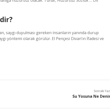
aflığa huzursuz olacak. Tuhaf, Huzursuz Sözlük … Dil
dir?
van, saygı duyulması gereken insanların yanında durup
aygı yöntemi olarak görülür. El Pençesi Divan’ın İfadesi ve
Sonraki Yaz
Su Yosuna Ne Deni