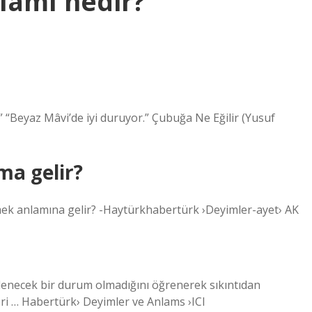
amı nedir?
r.” “Beyaz Mâvi’de iyi duruyor.” Çubuğa Ne Eğilir (Yusuf
ma gelir?
mek anlamına gelir? -Haytürkhabertürk ›Deyimler-ayet› AK
lenecek bir durum olmadığını öğrenerek sıkıntıdan
ri … Habertürk› Deyimler ve Anlams ›ICI