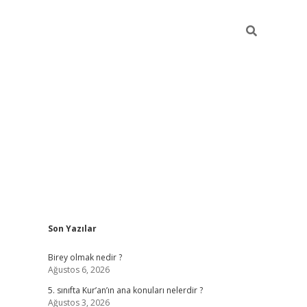
Sidebar
Son Yazılar
betexper
Birey olmak nedir ?
Ağustos 6, 2026
5. sınıfta Kur’an’ın ana konuları nelerdir ?
Ağustos 3, 2026