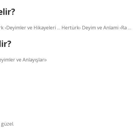
lir?
 ›Deyimler ve Hikayeleri … Hertürk› Deyim ve Anlami ›Ra …
ir?
mler ve Anlayışları›
 güzel.