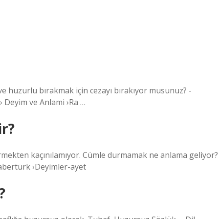
ve huzurlu bırakmak için cezayı bırakıyor musunuz? -
› Deyim ve Anlami ›Ra …
r?
 girmekten kaçınılamıyor. Cümle durmamak ne anlama geliyor?
abertürk ›Deyimler-ayet
?