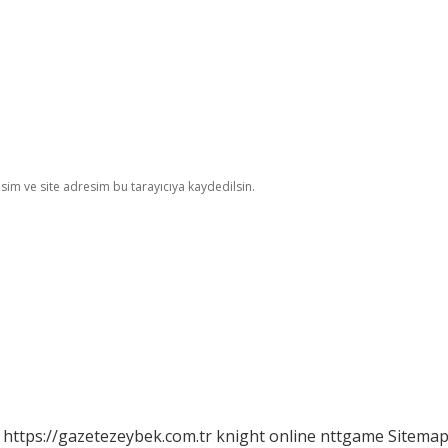
im ve site adresim bu tarayıcıya kaydedilsin.
https://gazetezeybek.com.tr
knight online
nttgame
Sitema