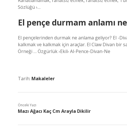
Rahatlamamak, rahatsız etmek, rahatsız etmek; Tuh
Sözlüğü ›…
El pençe durmam anlamı ne
El pençelerinden durmak ne anlama geliyor? El -Di
kalkmak ve kalkmak için araçlar. El Claw Divan bir s
Örneği … Özgürlük ›Ekil› Al-Pence-Divan-Ne
Tarih:
Makaleler
Önceki Yazı
Mazı Ağacı Kaç Cm Arayla Dikilir