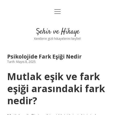
menüyü
Anasayfa
aç
Gizlilik Politikası
Şehir ve Hikaye
Yasal Uyarı
Kentlerin gizli hikayelerini keşfet!
Hakkımızda
Psikolojide Fark Eşiği Nedir
Tarih: Mayıs 8, 2025
Mutlak eşik ve fark
eşiği arasındaki fark
nedir?