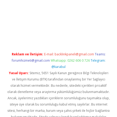
exper
Reklam ve İletişim:
E-mail:
backlinkpaneli@gmail.com
Teams:
forumhizmeti@gmail.com
Whatsapp: 0262 606 0 726
Telegram:
@karabul
Yasal Uyarı:
Sitemiz, 5651 Sayılı Kanun gereğince Bilgi Teknolojileri
ve İletişim Kurumu (BTK) tarafından onaylanmış bir Yer Sağlayıcı
olarak hizmet vermektedir. Bu nedenle, sitedeki içerikleri proaktif
olarak denetleme veya araştırma yükümlülüğümüz bulunmamaktadır.
Ancak, üyelerimiz yazdıkları içeriklerin sorumluluğunu taşımakta olup,
siteye üye olarak bu sorumluluğu kabul etmiş sayılırlar. Bu internet
sitesi, herhangi bir marka, kurum veya şahıs şirketi ile hiçbir bağlantısı
bulunmamaktadır. Sitede yalnızca kendi hazırladığımız makaleler