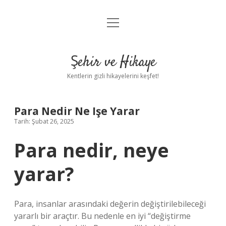
menüyü
Anasayfa
aç
Gizlilik Politikası
Şehir ve Hikaye
Yasal Uyarı
Kentlerin gizli hikayelerini keşfet!
Hakkımızda
Para Nedir Ne Işe Yarar
Tarih: Şubat 26, 2025
Para nedir, neye
yarar?
Para, insanlar arasındaki değerin değiştirilebileceği
yararlı bir araçtır. Bu nedenle en iyi “değiştirme