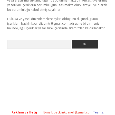
veya araştırma yükümlülüğümüz bulunmamaktadır. Ancak, üyelerimiz
yazdıkları içeriklerin sorumluluğunu taşımakta olup, siteye üye olarak
bu sorumluluğu kabul etmiş sayılırlar.
Hukuka ve yasal düzenlemelere aykırı olduğunu düşündüğünüz
içerikleri,
backlinkpanelicomtr@gmail.com
adresine bildirmeniz
halinde, ilgili içerikler yasal süre içerisinde sitemizden kaldırılacaktır.
Arama
texper
Reklam ve İletişim:
E-mail:
backlinkpaneli@gmail.com
Teams: