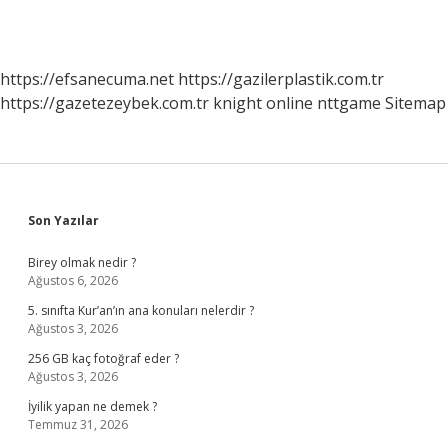
https://efsanecuma.net
https://gazilerplastik.com.tr
https://gazetezeybek.com.tr
knight online
nttgame
Sitemap
Sidebar
Son Yazılar
Birey olmak nedir ?
Ağustos 6, 2026
5. sınıfta Kur’an’ın ana konuları nelerdir ?
Ağustos 3, 2026
256 GB kaç fotoğraf eder ?
Ağustos 3, 2026
İyilik yapan ne demek ?
Temmuz 31, 2026