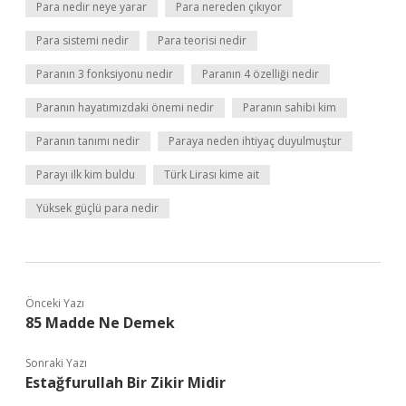
Para nedir neye yarar
Para nereden çıkıyor
Para sistemi nedir
Para teorisi nedir
Paranın 3 fonksiyonu nedir
Paranın 4 özelliği nedir
Paranın hayatımızdaki önemi nedir
Paranın sahibi kim
Paranın tanımı nedir
Paraya neden ihtiyaç duyulmuştur
Parayı ilk kim buldu
Türk Lirası kime ait
Yüksek güçlü para nedir
Önceki Yazı
85 Madde Ne Demek
Sonraki Yazı
Estağfurullah Bir Zikir Midir