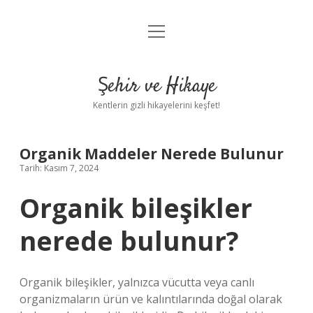
menüyü
Anasayfa
aç
Gizlilik Politikası
Şehir ve Hikaye
Yasal Uyarı
Kentlerin gizli hikayelerini keşfet!
Hakkımızda
Organik Maddeler Nerede Bulunur
Tarih: Kasım 7, 2024
Organik bileşikler
nerede bulunur?
Organik bileşikler, yalnızca vücutta veya canlı
organizmaların ürün ve kalıntılarında doğal olarak