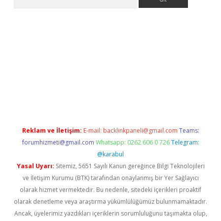
per
Reklam ve İletişim:
E-mail:
backlinkpaneli@gmail.com
Teams:
forumhizmeti@gmail.com
Whatsapp: 0262 606 0 726
Telegram:
@karabul
Yasal Uyarı:
Sitemiz, 5651 Sayılı Kanun gereğince Bilgi Teknolojileri
ve İletişim Kurumu (BTK) tarafından onaylanmış bir Yer Sağlayıcı
olarak hizmet vermektedir. Bu nedenle, sitedeki içerikleri proaktif
olarak denetleme veya araştırma yükümlülüğümüz bulunmamaktadır.
Ancak, üyelerimiz yazdıkları içeriklerin sorumluluğunu taşımakta olup,