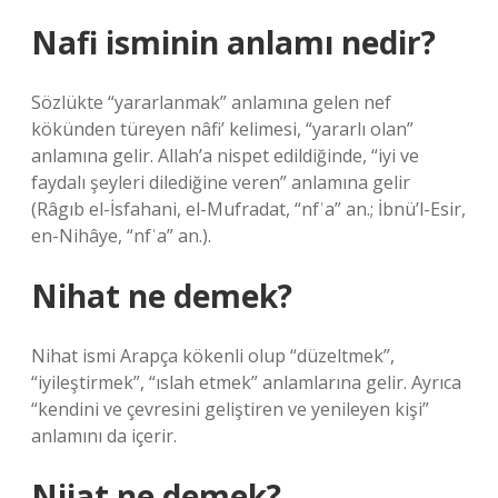
Nafi isminin anlamı nedir?
Sözlükte “yararlanmak” anlamına gelen nef
kökünden türeyen nâfi’ kelimesi, “yararlı olan”
anlamına gelir. Allah’a nispet edildiğinde, “iyi ve
faydalı şeyleri dilediğine veren” anlamına gelir
(Râgıb el-İsfahani, el-Mufradat, “nfʿa” an.; İbnü’l-Esir,
en-Nihâye, “nfʿa” an.).
Nihat ne demek?
Nihat ismi Arapça kökenli olup “düzeltmek”,
“iyileştirmek”, “ıslah etmek” anlamlarına gelir. Ayrıca
“kendini ve çevresini geliştiren ve yenileyen kişi”
anlamını da içerir.
Nijat ne demek?