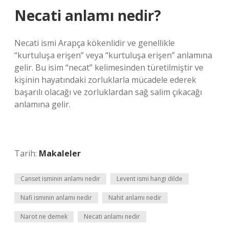
Necati anlamı nedir?
Necati ismi Arapça kökenlidir ve genellikle
“kurtuluşa erişen” veya “kurtuluşa erişen” anlamına
gelir. Bu isim “necat” kelimesinden türetilmiştir ve
kişinin hayatındaki zorluklarla mücadele ederek
başarılı olacağı ve zorluklardan sağ salim çıkacağı
anlamına gelir.
Tarih:
Makaleler
Canset isminin anlamı nedir
Levent ismi hangi dilde
Nafi isminin anlamı nedir
Nahit anlamı nedir
Narot ne demek
Necati anlamı nedir