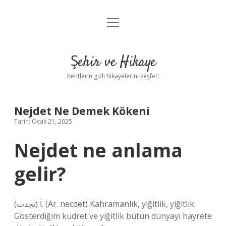
menüyü
Anasayfa
aç
Gizlilik Politikası
Şehir ve Hikaye
Yasal Uyarı
Kentlerin gizli hikayelerini keşfet!
Hakkımızda
Nejdet Ne Demek Kökeni
Tarih: Ocak 21, 2025
Nejdet ne anlama
gelir?
(ﻧﺠﺪﺕ) İ. (Ar. necdet) Kahramanlık, yiğitlik, yiğitlik:
Gösterdiğim kudret ve yiğitlik bütün dünyayı hayrete