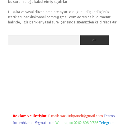
bu sorumluluğu kabul etmiş sayılırlar.
Hukuka ve yasal düzenlemelere aykırı olduğunu düşündüğünüz
içerikleri,
backlinkpanelicomtr@gmail.com
adresine bildirmeniz
halinde, ilgili içerikler yasal süre içerisinde sitemizden kaldırılacaktır.
Arama
texper
Reklam ve İletişim:
E-mail:
backlinkpaneli@gmail.com
Teams:
forumhizmeti@gmail.com
Whatsapp: 0262 606 0 726
Telegram: