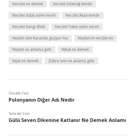
Necdat ne demek
Necdet Adabağ kimdir
Necdet Adalı aslen nereli
Necdet Akan kimdir
Necdet hangi dilde
Necdet Yakın aslen nereli
Nejdet ismi Kuranda geçiyor mu
Nejdet mi necdet mi
Nejdet ne anlama gelir
Nihat ne demek
Nijat ne demek
Zühre ismi ne anlama gelir
Önceki Yazı
Polonyanın Diğer Adı Nedir
Sonraki Yazı
Gülü Seven Dikenine Katlanır Ne Demek Anlamı