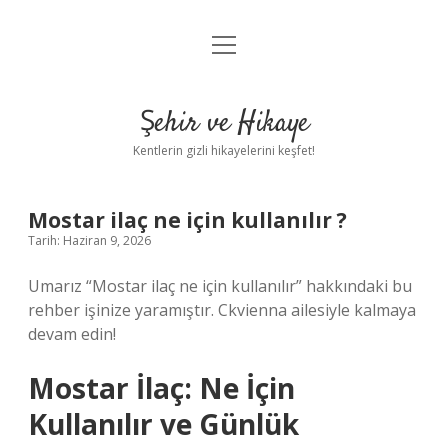
menüyü
Anasayfa
aç
Gizlilik Politikası
Şehir ve Hikaye
Yasal Uyarı
Kentlerin gizli hikayelerini keşfet!
Hakkımızda
Mostar ilaç ne için kullanılır ?
Tarih: Haziran 9, 2026
Umarız “Mostar ilaç ne için kullanılır” hakkındaki bu
rehber işinize yaramıştır. Ckvienna ailesiyle kalmaya
devam edin!
Mostar İlaç: Ne İçin
Kullanılır ve Günlük