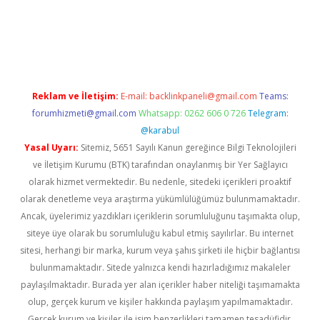
etexper
Reklam ve İletişim:
E-mail:
backlinkpaneli@gmail.com
Teams:
forumhizmeti@gmail.com
Whatsapp: 0262 606 0 726
Telegram:
@karabul
Yasal Uyarı:
Sitemiz, 5651 Sayılı Kanun gereğince Bilgi Teknolojileri
ve İletişim Kurumu (BTK) tarafından onaylanmış bir Yer Sağlayıcı
olarak hizmet vermektedir. Bu nedenle, sitedeki içerikleri proaktif
olarak denetleme veya araştırma yükümlülüğümüz bulunmamaktadır.
Ancak, üyelerimiz yazdıkları içeriklerin sorumluluğunu taşımakta olup,
siteye üye olarak bu sorumluluğu kabul etmiş sayılırlar. Bu internet
sitesi, herhangi bir marka, kurum veya şahıs şirketi ile hiçbir bağlantısı
bulunmamaktadır. Sitede yalnızca kendi hazırladığımız makaleler
paylaşılmaktadır. Burada yer alan içerikler haber niteliği taşımamakta
olup, gerçek kurum ve kişiler hakkında paylaşım yapılmamaktadır.
Gerçek kurum ve kişiler ile isim benzerlikleri tamamen tesadüfidir.