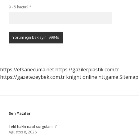
9 - 5 kaçtır?
*
https://efsanecuma.net
https://gazilerplastik.com.tr
https://gazetezeybek.com.tr
knight online
nttgame
Sitemap
Sidebar
Son Yazılar
Telif hakkı nasıl sorgulanır ?
Ağustos 8, 2026