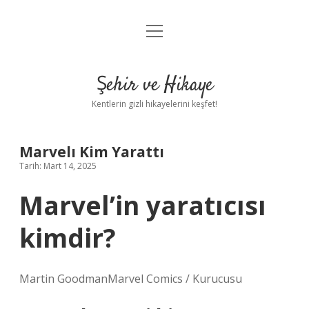
menüyü
Anasayfa
aç
Gizlilik Politikası
Şehir ve Hikaye
Yasal Uyarı
Kentlerin gizli hikayelerini keşfet!
Hakkımızda
Marvelı Kim Yarattı
Tarih: Mart 14, 2025
Marvel’in yaratıcısı
kimdir?
Martin GoodmanMarvel Comics / Kurucusu