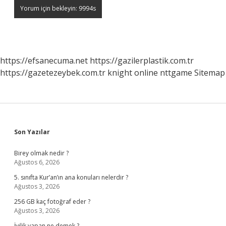
https://efsanecuma.net
https://gazilerplastik.com.tr
https://gazetezeybek.com.tr
knight online
nttgame
Sitemap
Sidebar
Son Yazılar
Birey olmak nedir ?
Ağustos 6, 2026
5. sınıfta Kur’an’ın ana konuları nelerdir ?
Ağustos 3, 2026
256 GB kaç fotoğraf eder ?
Ağustos 3, 2026
İyilik yapan ne demek ?