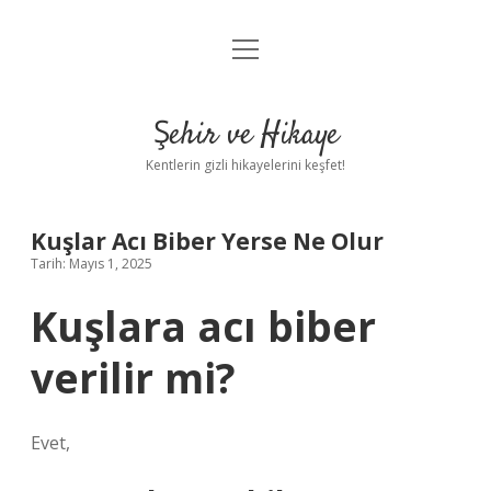
menüyü
Anasayfa
aç
Gizlilik Politikası
Şehir ve Hikaye
Yasal Uyarı
Kentlerin gizli hikayelerini keşfet!
Hakkımızda
Kuşlar Acı Biber Yerse Ne Olur
Tarih: Mayıs 1, 2025
Kuşlara acı biber
verilir mi?
Evet,