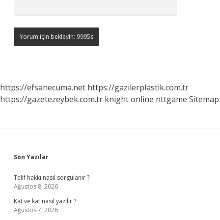
https://efsanecuma.net
https://gazilerplastik.com.tr
https://gazetezeybek.com.tr
knight online
nttgame
Sitemap
Sidebar
Son Yazılar
Telif hakkı nasıl sorgulanır ?
Ağustos 8, 2026
Kat ve kat nasıl yazılır ?
Ağustos 7, 2026