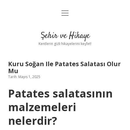
menüyü
Anasayfa
aç
Gizlilik Politikası
Şehir ve Hikaye
Yasal Uyarı
Kentlerin gizli hikayelerini keşfet!
Hakkımızda
Kuru Soğan Ile Patates Salatası Olur
Mu
Tarih: Mayıs 1, 2025
Patates salatasının
malzemeleri
nelerdir?