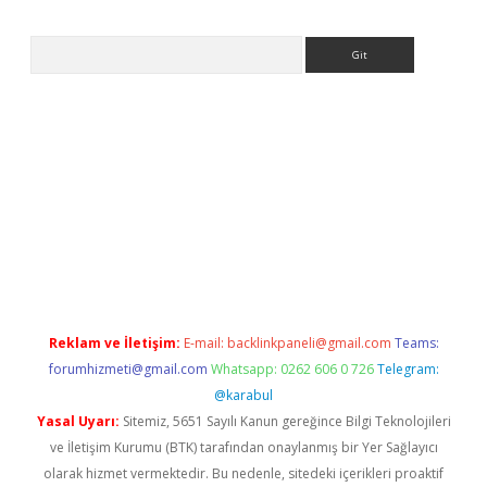
Arama
exper
Reklam ve İletişim:
E-mail:
backlinkpaneli@gmail.com
Teams:
forumhizmeti@gmail.com
Whatsapp: 0262 606 0 726
Telegram:
@karabul
Yasal Uyarı:
Sitemiz, 5651 Sayılı Kanun gereğince Bilgi Teknolojileri
ve İletişim Kurumu (BTK) tarafından onaylanmış bir Yer Sağlayıcı
olarak hizmet vermektedir. Bu nedenle, sitedeki içerikleri proaktif