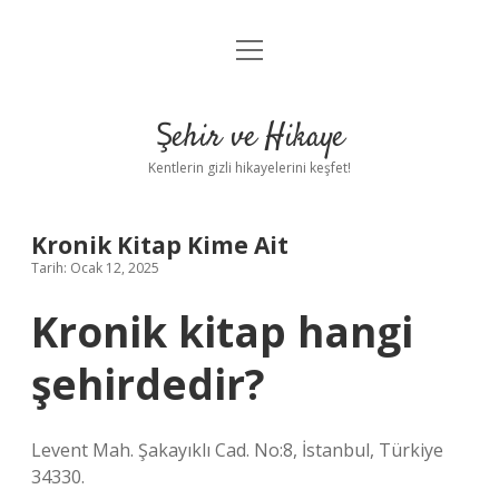
menüyü
Anasayfa
aç
Gizlilik Politikası
Şehir ve Hikaye
Yasal Uyarı
Kentlerin gizli hikayelerini keşfet!
Hakkımızda
Kronik Kitap Kime Ait
Tarih: Ocak 12, 2025
Kronik kitap hangi
şehirdedir?
Levent Mah. Şakayıklı Cad. No:8, İstanbul, Türkiye
34330.