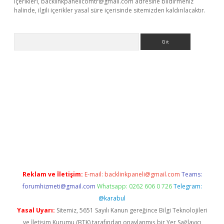
içerikleri,
backlinkpanelicomtr@gmail.com
adresine bildirmeniz
halinde, ilgili içerikler yasal süre içerisinde sitemizden kaldırılacaktır.
Arama
betexper
Reklam ve İletişim:
E-mail:
backlinkpaneli@gmail.com
Teams:
forumhizmeti@gmail.com
Whatsapp: 0262 606 0 726
Telegram:
@karabul
Yasal Uyarı:
Sitemiz, 5651 Sayılı Kanun gereğince Bilgi Teknolojileri
ve İletişim Kurumu (BTK) tarafından onaylanmış bir Yer Sağlayıcı