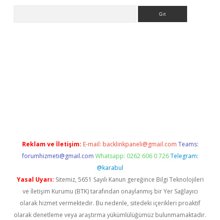
Arama
etexper
Reklam ve İletişim:
E-mail:
backlinkpaneli@gmail.com
Teams:
forumhizmeti@gmail.com
Whatsapp: 0262 606 0 726
Telegram:
@karabul
Yasal Uyarı:
Sitemiz, 5651 Sayılı Kanun gereğince Bilgi Teknolojileri
ve İletişim Kurumu (BTK) tarafından onaylanmış bir Yer Sağlayıcı
olarak hizmet vermektedir. Bu nedenle, sitedeki içerikleri proaktif
olarak denetleme veya araştırma yükümlülüğümüz bulunmamaktadır.