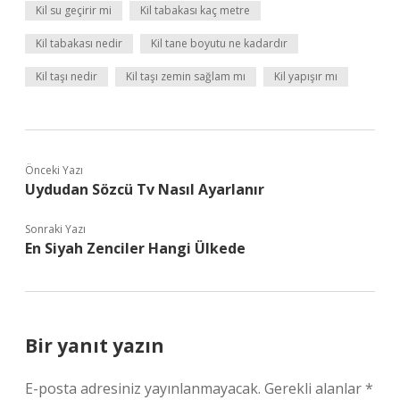
Kil su geçirir mi
Kil tabakası kaç metre
Kil tabakası nedir
Kil tane boyutu ne kadardır
Kil taşı nedir
Kil taşı zemin sağlam mı
Kil yapışır mı
Önceki Yazı
Uydudan Sözcü Tv Nasıl Ayarlanır
Sonraki Yazı
En Siyah Zenciler Hangi Ülkede
Bir yanıt yazın
E-posta adresiniz yayınlanmayacak.
Gerekli alanlar
*