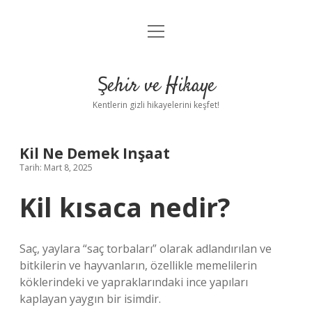
menüyü
Anasayfa
aç
Gizlilik Politikası
Şehir ve Hikaye
Yasal Uyarı
Kentlerin gizli hikayelerini keşfet!
Hakkımızda
Kil Ne Demek Inşaat
Tarih: Mart 8, 2025
Kil kısaca nedir?
Saç, yaylara “saç torbaları” olarak adlandırılan ve
bitkilerin ve hayvanların, özellikle memelilerin
köklerindeki ve yapraklarındaki ince yapıları
kaplayan yaygın bir isimdir.