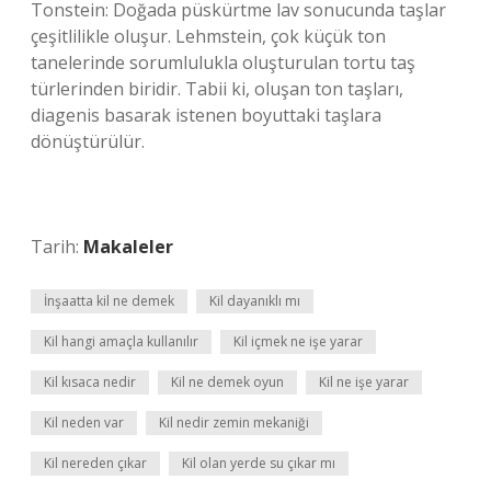
Tonstein: Doğada püskürtme lav sonucunda taşlar
çeşitlilikle oluşur. Lehmstein, çok küçük ton
tanelerinde sorumlulukla oluşturulan tortu taş
türlerinden biridir. Tabii ki, oluşan ton taşları,
diagenis basarak istenen boyuttaki taşlara
dönüştürülür.
Tarih:
Makaleler
İnşaatta kil ne demek
Kil dayanıklı mı
Kil hangi amaçla kullanılır
Kil içmek ne işe yarar
Kil kısaca nedir
Kil ne demek oyun
Kil ne işe yarar
Kil neden var
Kil nedir zemin mekaniği
Kil nereden çıkar
Kil olan yerde su çıkar mı