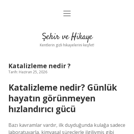
menüyü
Anasayfa
aç
Gizlilik Politikası
Şehir ve Hikaye
Yasal Uyarı
Kentlerin gizli hikayelerini keşfet!
Hakkımızda
Katalizleme nedir ?
Tarih: Haziran 25, 2026
Katalizleme nedir? Günlük
hayatın görünmeyen
hızlandırıcı gücü
Bazı kavramlar vardır, ilk duyduğunda kulağa sadece
laboratuvarla, kimyasal süreçlerle ilgiliymiş gibi