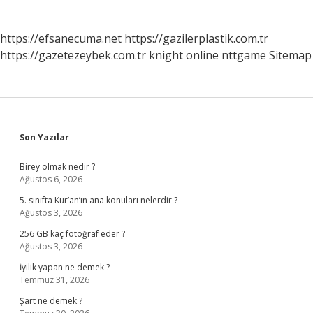
https://efsanecuma.net
https://gazilerplastik.com.tr
https://gazetezeybek.com.tr
knight online
nttgame
Sitemap
Sidebar
Son Yazılar
Birey olmak nedir ?
Ağustos 6, 2026
5. sınıfta Kur’an’ın ana konuları nelerdir ?
Ağustos 3, 2026
256 GB kaç fotoğraf eder ?
Ağustos 3, 2026
İyilik yapan ne demek ?
Temmuz 31, 2026
Şart ne demek ?