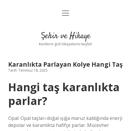
menüyü
Anasayfa
aç
Gizlilik Politikası
Şehir ve Hikaye
Yasal Uyarı
Kentlerin gizli hikayelerini keşfet!
Hakkımızda
Karanlıkta Parlayan Kolye Hangi Taş
Tarih: Temmuz 18, 2025
Hangi taş karanlıkta
parlar?
Opal: Opal taşları doğal ışığa maruz kaldığında enerji
depolar ve karanlıkta hafifçe parlar. Mücevher