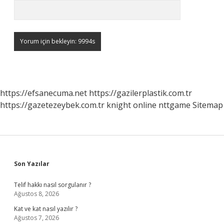
https://efsanecuma.net
https://gazilerplastik.com.tr
https://gazetezeybek.com.tr
knight online
nttgame
Sitemap
Sidebar
Son Yazılar
Telif hakkı nasıl sorgulanır ?
Ağustos 8, 2026
Kat ve kat nasıl yazılır ?
Ağustos 7, 2026