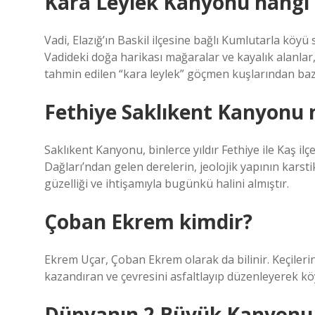
Kara Leylek Kanyonu hangi 
Vadi, Elazığ’ın Baskil ilçesine bağlı Kumlutarla köyü s
Vadideki doğa harikası mağaralar ve kayalık alanlar,
tahmin edilen “kara leylek” göçmen kuşlarından bazı
Fethiye Saklıkent Kanyonu n
Saklıkent Kanyonu, binlerce yıldır Fethiye ile Kaş il
Dağları’ndan gelen derelerin, jeolojik yapının kars
güzelliği ve ihtişamıyla bugünkü halini almıştır.
Çoban Ekrem kimdir?
Ekrem Uçar, Çoban Ekrem olarak da bilinir. Keçilerin
kazandıran ve çevresini asfaltlayıp düzenleyerek kö
Dünyanın 2 Büyük Kanyonu 