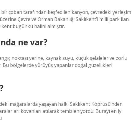
 bir çoban tarafından keşfedilen kanyon, çevredeki yerleşim
erine Çevre ve Orman Bakanlığı Saklıkent’i milli park ilan
lıkent bugünkü halini almıştır.
nda ne var?
ıç ​​noktası yerine, kaynak suyu, küçük şelaleler ve zorlu
 Bu bölgelerde yürüyüş yapanlar doğal güzellikleri
?
ndeki mağaralarda yaşayan halk, Saklıkent Köprüsü’nden
lar arı kovanları atılarak temizleniyordu. Burayı en iyi
u.