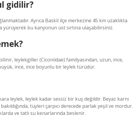
 gidilir?
lanmaktadır. Ayrıca Baskil ilçe merkezine 45 km uzaklıkta
yürüyerek bu kanyonun üst sırtına ulaşabilirsiniz.
emek?
ilinir, leylekgiller (Ciconiidae) familyasından, uzun, ince,
büyük, ince, ince boyunlu bir leylek türüdür.
ra leylek, leylek kadar sessiz bir kuş değildir. Beyaz karnı
 bakıldığında, tüyleri çarpıcı derecede parlak yeşil ve mordur.
arda ve tatlı su kenarlarında beslenir.