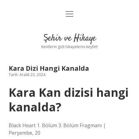
menüyü
Anasayfa
aç
Gizlilik Politikası
Şehir ve Hikaye
Yasal Uyarı
Kentlerin gizli hikayelerini keşfet!
Hakkımızda
Kara Dizi Hangi Kanalda
Tarih: Aralık 23, 2024
Kara Kan dizisi hangi
kanalda?
Black Heart 1. Bölüm 3. Bölüm Fragmanı |
Perşembe, 20