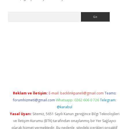
Arama
r
Reklam ve İletişim:
E-mail:
backlinkpaneli@gmail.com
Teams:
forumhizmeti@gmail.com
Whatsapp: 0262 606 0 726
Telegram:
@karabul
Yasal Uyarı:
Sitemiz, 5651 Sayılı Kanun gereğince Bilgi Teknolojileri
ve İletişim Kurumu (BTK) tarafından onaylanmış bir Yer Sağlayıcı
olarak hizmet vermektedir. Bu nedenle, sitedeki içerikleri proaktif