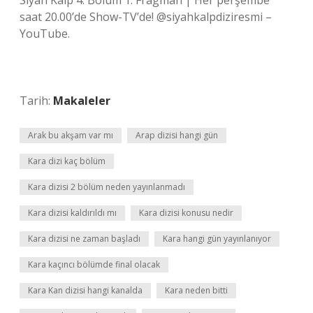
Siyah Kalp 4. Bölüm 1. Fragman | Her perşembe
saat 20.00’de Show-TV’de! @siyahkalpdiziresmi –
YouTube.
Tarih:
Makaleler
Arak bu akşam var mı
Arap dizisi hangi gün
Kara dizi kaç bölüm
Kara dizisi 2 bölüm neden yayınlanmadı
Kara dizisi kaldırıldı mı
Kara dizisi konusu nedir
Kara dizisi ne zaman başladı
Kara hangi gün yayınlanıyor
Kara kaçıncı bölümde final olacak
Kara Kan dizisi hangi kanalda
Kara neden bitti