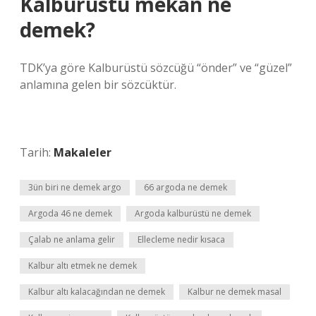
Kalburüstü mekan ne
demek?
TDK’ya göre Kalburüstü sözcüğü “önder” ve “güzel”
anlamına gelen bir sözcüktür.
Tarih:
Makaleler
3ün biri ne demek argo
66 argoda ne demek
Argoda 46 ne demek
Argoda kalburüstü ne demek
Çalab ne anlama gelir
Ellecleme nedir kısaca
Kalbur altı etmek ne demek
Kalbur altı kalacağından ne demek
Kalbur ne demek masal