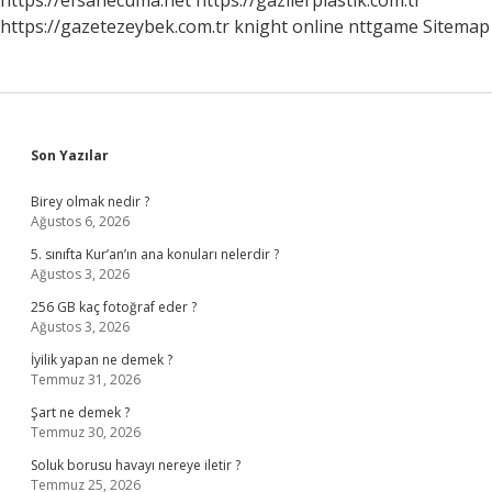
https://efsanecuma.net
https://gazilerplastik.com.tr
https://gazetezeybek.com.tr
knight online
nttgame
Sitemap
Sidebar
Son Yazılar
Birey olmak nedir ?
Ağustos 6, 2026
5. sınıfta Kur’an’ın ana konuları nelerdir ?
Ağustos 3, 2026
256 GB kaç fotoğraf eder ?
Ağustos 3, 2026
İyilik yapan ne demek ?
Temmuz 31, 2026
Şart ne demek ?
Temmuz 30, 2026
Soluk borusu havayı nereye iletir ?
Temmuz 25, 2026