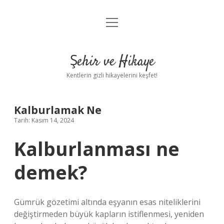
menüyü
Anasayfa
aç
Gizlilik Politikası
Şehir ve Hikaye
Yasal Uyarı
Kentlerin gizli hikayelerini keşfet!
Hakkımızda
Kalburlamak Ne
Tarih: Kasım 14, 2024
Kalburlanması ne
demek?
Gümrük gözetimi altında eşyanın esas niteliklerini
değiştirmeden büyük kapların istiflenmesi, yeniden