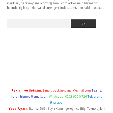
içerikleri,
backlinkpanelicomtr@gmail.com
adresine bildirmeniz
halinde, ilgili içerikler yasal süre içerisinde sitemizden kaldırılacaktır.
Arama
texper
Reklam ve İletişim:
E-mail:
backlinkpaneli@gmail.com
Teams:
forumhizmeti@gmail.com
Whatsapp: 0262 606 0 726
Telegram:
@karabul
Yasal Uyarı:
Sitemiz, 5651 Sayılı Kanun gereğince Bilgi Teknolojileri