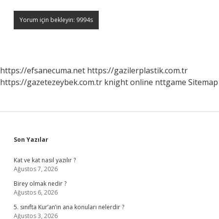
https://efsanecuma.net
https://gazilerplastik.com.tr
https://gazetezeybek.com.tr
knight online
nttgame
Sitemap
Sidebar
Son Yazılar
Kat ve kat nasıl yazılır ?
Ağustos 7, 2026
Birey olmak nedir ?
Ağustos 6, 2026
5. sınıfta Kur’an’ın ana konuları nelerdir ?
Ağustos 3, 2026