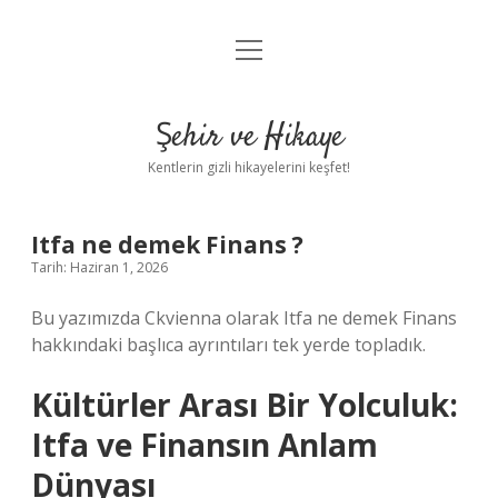
menüyü
Anasayfa
aç
Gizlilik Politikası
Şehir ve Hikaye
Yasal Uyarı
Kentlerin gizli hikayelerini keşfet!
Hakkımızda
Itfa ne demek Finans ?
Tarih: Haziran 1, 2026
Bu yazımızda Ckvienna olarak Itfa ne demek Finans
hakkındaki başlıca ayrıntıları tek yerde topladık.
Kültürler Arası Bir Yolculuk:
Itfa ve Finansın Anlam
Dünyası