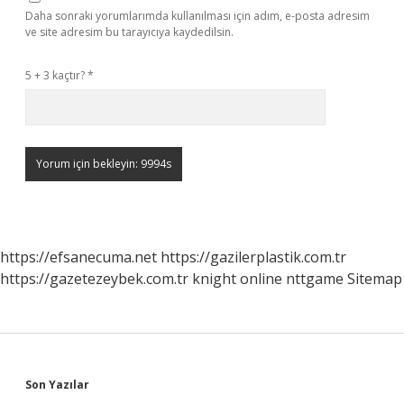
Daha sonraki yorumlarımda kullanılması için adım, e-posta adresim
ve site adresim bu tarayıcıya kaydedilsin.
5 + 3 kaçtır?
*
https://efsanecuma.net
https://gazilerplastik.com.tr
https://gazetezeybek.com.tr
knight online
nttgame
Sitemap
Sidebar
Son Yazılar