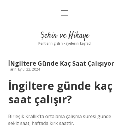
menüyü
Anasayfa
aç
Gizlilik Politikası
Şehir ve Hikaye
Yasal Uyarı
Kentlerin gizli hikayelerini keşfet!
Hakkımızda
İNgiltere Günde Kaç Saat Çalışıyor
Tarih: Eylül 22, 2024
İngiltere günde kaç
saat çalışır?
Birleşik Krallık’ta ortalama çalışma süresi günde
sekiz saat, haftada kırk saattir.